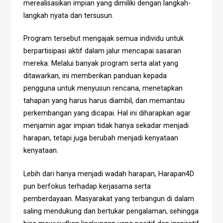
merealisasikan impian yang dimiliki dengan langkah-
langkah nyata dan tersusun.
Program tersebut mengajak semua individu untuk
berpartisipasi aktif dalam jalur mencapai sasaran
mereka. Melalui banyak program serta alat yang
ditawarkan, ini memberikan panduan kepada
pengguna untuk menyusun rencana, menetapkan
tahapan yang harus harus diambil, dan memantau
perkembangan yang dicapai. Hal ini diharapkan agar
menjamin agar impian tidak hanya sekadar menjadi
harapan, tetapi juga berubah menjadi kenyataan
kenyataan.
Lebih dari hanya menjadi wadah harapan, Harapan4D
pun berfokus terhadap kerjasama serta
pemberdayaan. Masyarakat yang terbangun di dalam
saling mendukung dan bertukar pengalaman, sehingga