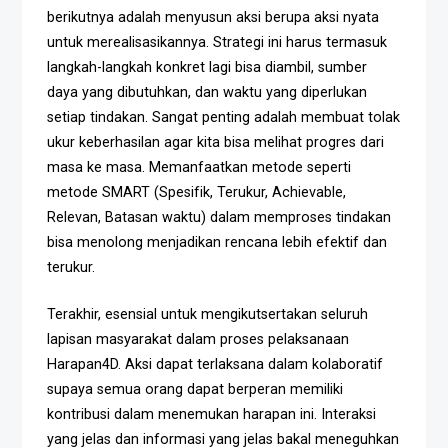
berikutnya adalah menyusun aksi berupa aksi nyata
untuk merealisasikannya. Strategi ini harus termasuk
langkah-langkah konkret lagi bisa diambil, sumber
daya yang dibutuhkan, dan waktu yang diperlukan
setiap tindakan. Sangat penting adalah membuat tolak
ukur keberhasilan agar kita bisa melihat progres dari
masa ke masa. Memanfaatkan metode seperti
metode SMART (Spesifik, Terukur, Achievable,
Relevan, Batasan waktu) dalam memproses tindakan
bisa menolong menjadikan rencana lebih efektif dan
terukur.
Terakhir, esensial untuk mengikutsertakan seluruh
lapisan masyarakat dalam proses pelaksanaan
Harapan4D. Aksi dapat terlaksana dalam kolaboratif
supaya semua orang dapat berperan memiliki
kontribusi dalam menemukan harapan ini. Interaksi
yang jelas dan informasi yang jelas bakal meneguhkan