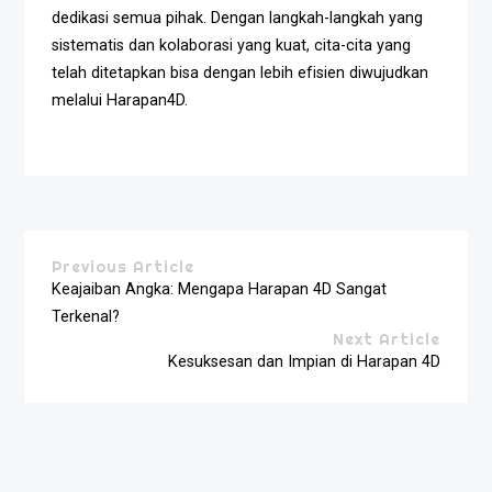
dedikasi semua pihak. Dengan langkah-langkah yang
sistematis dan kolaborasi yang kuat, cita-cita yang
telah ditetapkan bisa dengan lebih efisien diwujudkan
melalui Harapan4D.
Previous Article
Keajaiban Angka: Mengapa Harapan 4D Sangat
Terkenal?
Next Article
Kesuksesan dan Impian di Harapan 4D