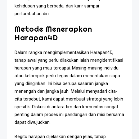
kehidupan yang berbeda, dari karir sampai
pertumbuhan diri.
Metode Menerapkan
Harapan4D
Dalam rangka mengimplementasikan Harapan4D,
tahap awal yang perlu dilakukan ialah mengidentifikasi
harapan yang mau tercapai. Masing-masing individu
atau kelompok perlu tegas dalam menentukan siapa
yang diinginkan. Ini bisa berupa sasaran jangka
menengah dan jangka jauh. Melalui menyadari cita-
cita tersebut, kami dapat membuat strategi yang lebih
spesifik. Diskusi di antara tim dan komunitas sangat
penting dalam proses ini pandangan dan misi bersama
dapat diwujudkan.
Begitu harapan dijelaskan dengan jelas, tahap