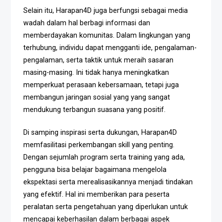
Selain itu, Harapan4D juga berfungsi sebagai media
wadah dalam hal berbagi informasi dan
memberdayakan komunitas. Dalam lingkungan yang
terhubung, individu dapat mengganti ide, pengalaman-
pengalaman, serta taktik untuk meraih sasaran
masing-masing. Ini tidak hanya meningkatkan
memperkuat perasaan kebersamaan, tetapi juga
membangun jaringan sosial yang yang sangat
mendukung terbangun suasana yang positif.
Di samping inspirasi serta dukungan, Harapan4D
memfasilitasi perkembangan skill yang penting.
Dengan sejumlah program serta training yang ada,
pengguna bisa belajar bagaimana mengelola
ekspektasi serta merealisasikannya menjadi tindakan
yang efektif. Hal ini memberikan para peserta
peralatan serta pengetahuan yang diperlukan untuk
mencapai keberhasilan dalam berbagai aspek