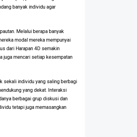
ndang banyak individu agar
pautan. Melalui berapa banyak
n mereka modal mereka mempunyai
us dari Harapan 4D semakin
uga juga mencari setiap kesempatan
 sekali individu yang saling berbagi
mendukung yang dekat. Interaksi
danya berbagai grup diskusi dan
ndividu tetapi juga memasangkan