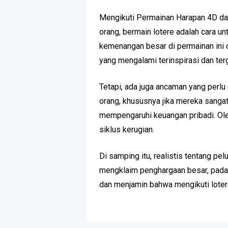
Mengikuti Permainan Harapan 4D da
orang, bermain lotere adalah cara u
kemenangan besar di permainan ini 
yang mengalami terinspirasi dan te
Tetapi, ada juga ancaman yang perl
orang, khususnya jika mereka sanga
mempengaruhi keuangan pribadi. Oleh
siklus kerugian.
Di samping itu, realistis tentang 
mengklaim penghargaan besar, pada
dan menjamin bahwa mengikuti loter