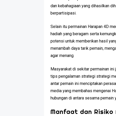
dan kebahagiaan yang dihasilkan di
berpartisipasi.
Selain itu permainan Harapan 4D me
hadiah yang beragam serta kemungk
potensi untuk memberikan hasil ya
menambah daya tarik pemain, mengaki
agar menang.
Masyarakat di sekitar permainan ini
tips pengalaman strategi strategi m
antar pemain ini menciptakan peras
media yang membahas mengenai Harap
hubungan di antara sesama pemain ya
Manfaat dan Risiko