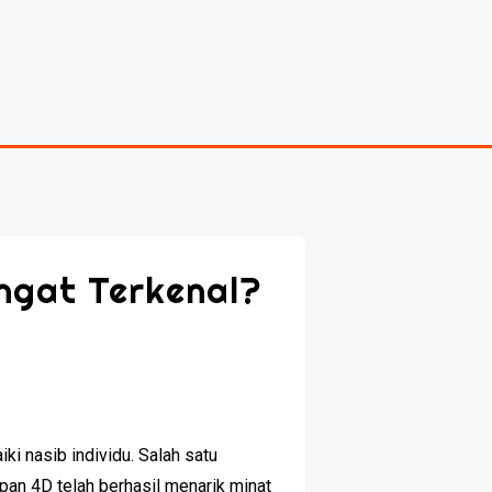
ngat Terkenal?
ki nasib individu. Salah satu
apan 4D telah berhasil menarik minat