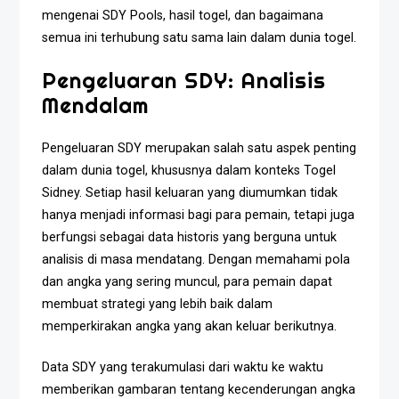
mengenai SDY Pools, hasil togel, dan bagaimana
semua ini terhubung satu sama lain dalam dunia togel.
Pengeluaran SDY: Analisis
Mendalam
Pengeluaran SDY merupakan salah satu aspek penting
dalam dunia togel, khususnya dalam konteks Togel
Sidney. Setiap hasil keluaran yang diumumkan tidak
hanya menjadi informasi bagi para pemain, tetapi juga
berfungsi sebagai data historis yang berguna untuk
analisis di masa mendatang. Dengan memahami pola
dan angka yang sering muncul, para pemain dapat
membuat strategi yang lebih baik dalam
memperkirakan angka yang akan keluar berikutnya.
Data SDY yang terakumulasi dari waktu ke waktu
memberikan gambaran tentang kecenderungan angka