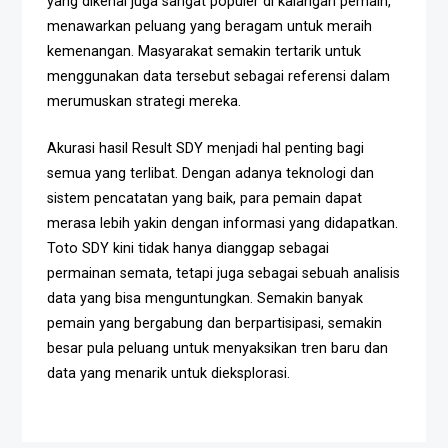
yang dikenal juga sangat populer di kalangan pemain,
menawarkan peluang yang beragam untuk meraih
kemenangan. Masyarakat semakin tertarik untuk
menggunakan data tersebut sebagai referensi dalam
merumuskan strategi mereka.
Akurasi hasil Result SDY menjadi hal penting bagi
semua yang terlibat. Dengan adanya teknologi dan
sistem pencatatan yang baik, para pemain dapat
merasa lebih yakin dengan informasi yang didapatkan.
Toto SDY kini tidak hanya dianggap sebagai
permainan semata, tetapi juga sebagai sebuah analisis
data yang bisa menguntungkan. Semakin banyak
pemain yang bergabung dan berpartisipasi, semakin
besar pula peluang untuk menyaksikan tren baru dan
data yang menarik untuk dieksplorasi.