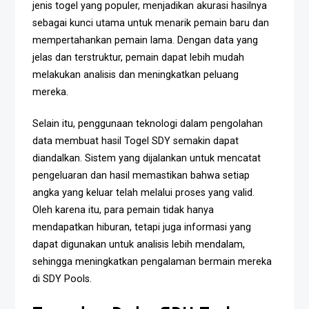
jenis togel yang populer, menjadikan akurasi hasilnya
sebagai kunci utama untuk menarik pemain baru dan
mempertahankan pemain lama. Dengan data yang
jelas dan terstruktur, pemain dapat lebih mudah
melakukan analisis dan meningkatkan peluang
mereka.
Selain itu, penggunaan teknologi dalam pengolahan
data membuat hasil Togel SDY semakin dapat
diandalkan. Sistem yang dijalankan untuk mencatat
pengeluaran dan hasil memastikan bahwa setiap
angka yang keluar telah melalui proses yang valid.
Oleh karena itu, para pemain tidak hanya
mendapatkan hiburan, tetapi juga informasi yang
dapat digunakan untuk analisis lebih mendalam,
sehingga meningkatkan pengalaman bermain mereka
di SDY Pools.