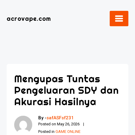
Skip
to
acrovape.com
content
Mengupas Tuntas
Pengeluaran SDY dan
Akurasi Hasilnya
By -
safASFsf231
Posted on
May 26, 2026
Posted in
GAME ONLINE