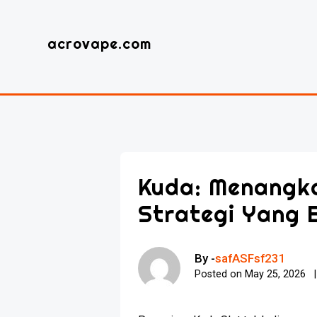
Skip
to
acrovape.com
content
Kuda: Menangk
Strategi Yang 
By -
safASFsf231
Posted on
May 25, 2026