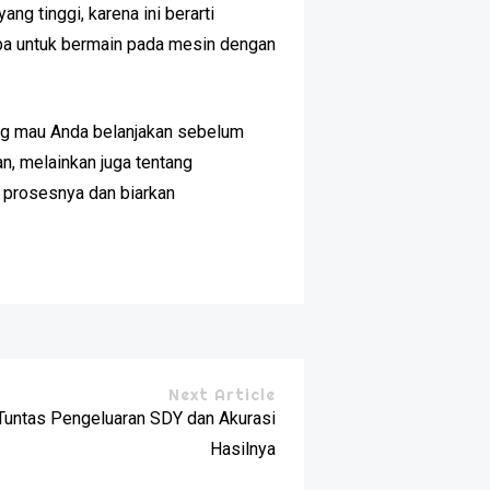
ng tinggi, karena ini berarti
oba untuk bermain pada mesin dengan
ang mau Anda belanjakan sebelum
n, melainkan juga tentang
 prosesnya dan biarkan
Next Article
untas Pengeluaran SDY dan Akurasi
Hasilnya