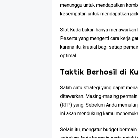
menunggu untuk mendapatkan kombin
kesempatan untuk mendapatkan jack
Slot Kuda bukan hanya menawarkan 
Peserta yang mengerti cara kerja g
karena itu, krusial bagi setiap pe
optimal.
Taktik Berhasil di K
Salah satu strategi yang dapat men
ditawarkan. Masing-masing permainan
(RTP) yang. Sebelum Anda memulai 
ini akan mendukung kamu menemukan
Selain itu, mengatur budget bermain