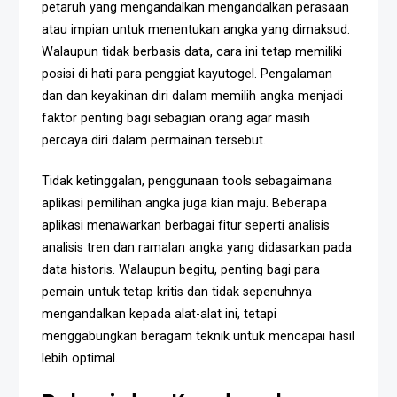
petaruh yang mengandalkan mengandalkan perasaan
atau impian untuk menentukan angka yang dimaksud.
Walaupun tidak berbasis data, cara ini tetap memiliki
posisi di hati para penggiat kayutogel. Pengalaman
dan dan keyakinan diri dalam memilih angka menjadi
faktor penting bagi sebagian orang agar masih
percaya diri dalam permainan tersebut.
Tidak ketinggalan, penggunaan tools sebagaimana
aplikasi pemilihan angka juga kian maju. Beberapa
aplikasi menawarkan berbagai fitur seperti analisis
analisis tren dan ramalan angka yang didasarkan pada
data historis. Walaupun begitu, penting bagi para
pemain untuk tetap kritis dan tidak sepenuhnya
mengandalkan kepada alat-alat ini, tetapi
menggabungkan beragam teknik untuk mencapai hasil
lebih optimal.