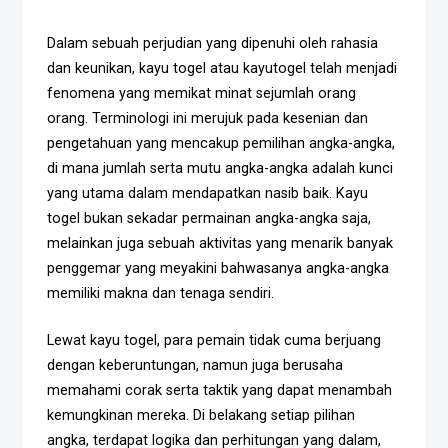
Dalam sebuah perjudian yang dipenuhi oleh rahasia
dan keunikan, kayu togel atau kayutogel telah menjadi
fenomena yang memikat minat sejumlah orang
orang. Terminologi ini merujuk pada kesenian dan
pengetahuan yang mencakup pemilihan angka-angka,
di mana jumlah serta mutu angka-angka adalah kunci
yang utama dalam mendapatkan nasib baik. Kayu
togel bukan sekadar permainan angka-angka saja,
melainkan juga sebuah aktivitas yang menarik banyak
penggemar yang meyakini bahwasanya angka-angka
memiliki makna dan tenaga sendiri.
Lewat kayu togel, para pemain tidak cuma berjuang
dengan keberuntungan, namun juga berusaha
memahami corak serta taktik yang dapat menambah
kemungkinan mereka. Di belakang setiap pilihan
angka, terdapat logika dan perhitungan yang dalam,