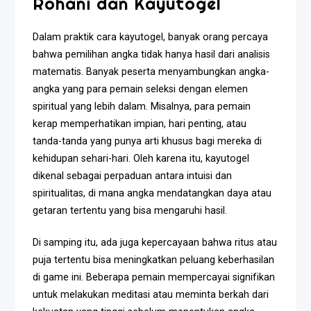
Rohani dan Kayutogel
Dalam praktik cara kayutogel, banyak orang percaya
bahwa pemilihan angka tidak hanya hasil dari analisis
matematis. Banyak peserta menyambungkan angka-
angka yang para pemain seleksi dengan elemen
spiritual yang lebih dalam. Misalnya, para pemain
kerap memperhatikan impian, hari penting, atau
tanda-tanda yang punya arti khusus bagi mereka di
kehidupan sehari-hari. Oleh karena itu, kayutogel
dikenal sebagai perpaduan antara intuisi dan
spiritualitas, di mana angka mendatangkan daya atau
getaran tertentu yang bisa mengaruhi hasil.
Di samping itu, ada juga kepercayaan bahwa ritus atau
puja tertentu bisa meningkatkan peluang keberhasilan
di game ini. Beberapa pemain mempercayai signifikan
untuk melakukan meditasi atau meminta berkah dari