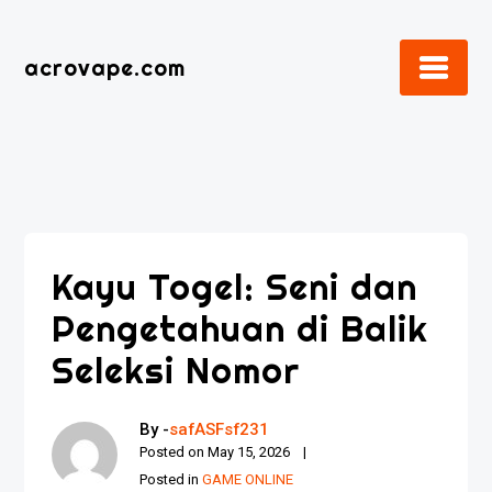
Skip
to
acrovape.com
content
Kayu Togel: Seni dan
Pengetahuan di Balik
Seleksi Nomor
By -
safASFsf231
Posted on
May 15, 2026
Posted in
GAME ONLINE