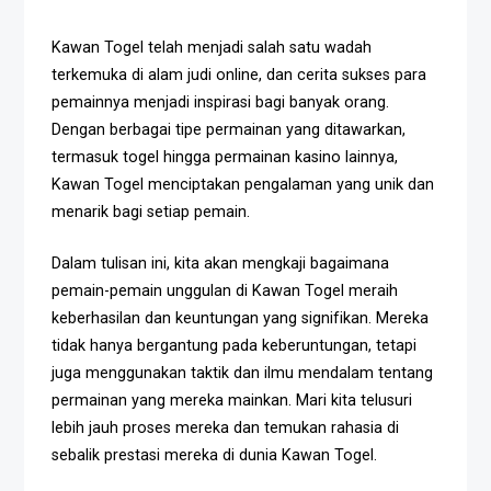
Kawan Togel telah menjadi salah satu wadah
terkemuka di alam judi online, dan cerita sukses para
pemainnya menjadi inspirasi bagi banyak orang.
Dengan berbagai tipe permainan yang ditawarkan,
termasuk togel hingga permainan kasino lainnya,
Kawan Togel menciptakan pengalaman yang unik dan
menarik bagi setiap pemain.
Dalam tulisan ini, kita akan mengkaji bagaimana
pemain-pemain unggulan di Kawan Togel meraih
keberhasilan dan keuntungan yang signifikan. Mereka
tidak hanya bergantung pada keberuntungan, tetapi
juga menggunakan taktik dan ilmu mendalam tentang
permainan yang mereka mainkan. Mari kita telusuri
lebih jauh proses mereka dan temukan rahasia di
sebalik prestasi mereka di dunia Kawan Togel.