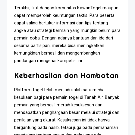
Terakhir, ikut dengan komunitas KawanTogel maupun
dapat memperoleh keuntungan taktis. Para peserta
dapat saling bertukar informasi dan tips tentang
angka atau strategi bermain yang mungkin belum para
pemain coba. Dengan adanya bantuan dan ide dari
sesama partisipan, mereka bisa meningkatkan
kemungkinan berhasil dan mengembangkan
pandangan mengenai kompetisi ini.
Keberhasilan dan Hambatan
Platform togel telah menjadi salah satu media
kesukaan bagi para pemain togel di Tanah Air. Banyak
pemain yang berhasil meraih kesuksesan dan
mendapatkan penghargaan besar melalui strategi dan
penilaian yang akurat. Kesuksesan ini tidak hanya
bergantung pada nasib, tetapi juga pada pemahaman