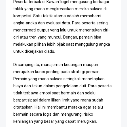
Peserta terbaik di KawanTogel mengusung berbagai
taktik yang mana mengkreasikan mereka sukses di
kompetisi. Satu taktik utama adalah memahami
angka-angka dan evaluasi data. Para peserta sering
mencermati output yang lalu untuk menentukan ciri-
ciri atau tren yang muncul. Dengan, pemain bisa
melakukan pilihan lebih bijak saat menggulung angka
untuk dikerjakan diadu.
Di samping itu, manajemen keuangan maupun
merupakan kunci penting pada strategi pemain.
Pemain yang mana sukses seringkali menetapkan
biaya dan tekun dalam pengelolaan duit. Para peserta
tidak terbawa emosi saat bermain dan selalu
berpartisipasi dalam lilitan limit yang mana sudah
ditetapkan. Hal ini membantu mereka agar selalu
bermain secara logis dan mengurangi risiko
kehilangan yang besar yang dapat merugikan.