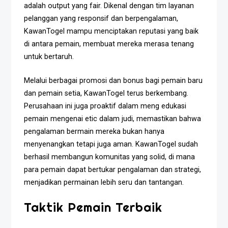
adalah output yang fair. Dikenal dengan tim layanan
pelanggan yang responsif dan berpengalaman,
KawanTogel mampu menciptakan reputasi yang baik
di antara pemain, membuat mereka merasa tenang
untuk bertaruh.
Melalui berbagai promosi dan bonus bagi pemain baru
dan pemain setia, KawanTogel terus berkembang.
Perusahaan ini juga proaktif dalam meng edukasi
pemain mengenai etic dalam judi, memastikan bahwa
pengalaman bermain mereka bukan hanya
menyenangkan tetapi juga aman. KawanTogel sudah
berhasil membangun komunitas yang solid, di mana
para pemain dapat bertukar pengalaman dan strategi,
menjadikan permainan lebih seru dan tantangan.
Taktik Pemain Terbaik