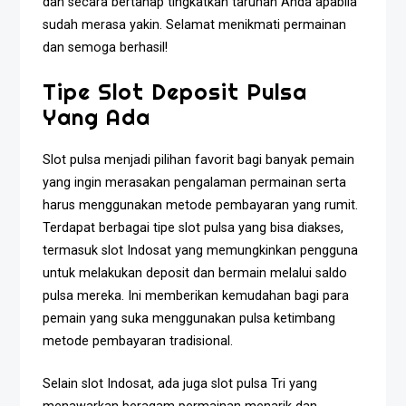
dan secara bertahap tingkatkan taruhan Anda apabila
sudah merasa yakin. Selamat menikmati permainan
dan semoga berhasil!
Tipe Slot Deposit Pulsa
Yang Ada
Slot pulsa menjadi pilihan favorit bagi banyak pemain
yang ingin merasakan pengalaman permainan serta
harus menggunakan metode pembayaran yang rumit.
Terdapat berbagai tipe slot pulsa yang bisa diakses,
termasuk slot Indosat yang memungkinkan pengguna
untuk melakukan deposit dan bermain melalui saldo
pulsa mereka. Ini memberikan kemudahan bagi para
pemain yang suka menggunakan pulsa ketimbang
metode pembayaran tradisional.
Selain slot Indosat, ada juga slot pulsa Tri yang