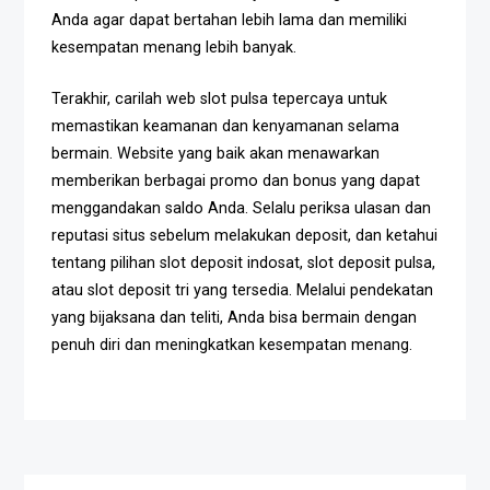
Anda agar dapat bertahan lebih lama dan memiliki
kesempatan menang lebih banyak.
Terakhir, carilah web slot pulsa tepercaya untuk
memastikan keamanan dan kenyamanan selama
bermain. Website yang baik akan menawarkan
memberikan berbagai promo dan bonus yang dapat
menggandakan saldo Anda. Selalu periksa ulasan dan
reputasi situs sebelum melakukan deposit, dan ketahui
tentang pilihan slot deposit indosat, slot deposit pulsa,
atau slot deposit tri yang tersedia. Melalui pendekatan
yang bijaksana dan teliti, Anda bisa bermain dengan
penuh diri dan meningkatkan kesempatan menang.