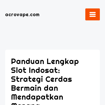
Skip
to
acrovape.com
content
Panduan Lengkap
Slot Indosat:
Strategi Cerdas
Bermain dan
Mendapatkan