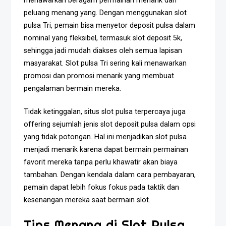
menawarkan beragam permainan menarik dan
peluang menang yang. Dengan menggunakan slot
pulsa Tri, pemain bisa menyetor deposit pulsa dalam
nominal yang fleksibel, termasuk slot deposit 5k,
sehingga jadi mudah diakses oleh semua lapisan
masyarakat. Slot pulsa Tri sering kali menawarkan
promosi dan promosi menarik yang membuat
pengalaman bermain mereka.
Tidak ketinggalan, situs slot pulsa terpercaya juga
offering sejumlah jenis slot deposit pulsa dalam opsi
yang tidak potongan. Hal ini menjadikan slot pulsa
menjadi menarik karena dapat bermain permainan
favorit mereka tanpa perlu khawatir akan biaya
tambahan. Dengan kendala dalam cara pembayaran,
pemain dapat lebih fokus fokus pada taktik dan
kesenangan mereka saat bermain slot.
Tips Menang di Slot Pulsa