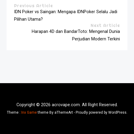
Previous Article
IDN Poker vs Saingan: Mengapa IDNPoker Selalu Jadi
Pilihan Utama?
Next Article
Harapan 4D dan BandarToto: Mengenal Dunia
Perjudian Modern Terkini
Copyright © 2026 acrovape.com. All Right Reserved.
Theme :
Inx Game
theme By aThemeArt - Proudly powered by WordPress.