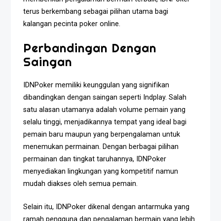
terus berkembang sebagai pilihan utama bagi
kalangan pecinta poker online.
Perbandingan Dengan
Saingan
IDNPoker memiliki keunggulan yang signifikan
dibandingkan dengan saingan seperti Indplay. Salah
satu alasan utamanya adalah volume pemain yang
selalu tinggi, menjadikannya tempat yang ideal bagi
pemain baru maupun yang berpengalaman untuk
menemukan permainan. Dengan berbagai pilihan
permainan dan tingkat taruhannya, IDNPoker
menyediakan lingkungan yang kompetitif namun
mudah diakses oleh semua pemain.
Selain itu, IDNPoker dikenal dengan antarmuka yang
ramah pengguna dan pengalaman bermain yang lebih