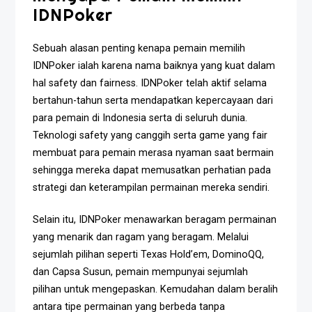
IDNPoker
Sebuah alasan penting kenapa pemain memilih
IDNPoker ialah karena nama baiknya yang kuat dalam
hal safety dan fairness. IDNPoker telah aktif selama
bertahun-tahun serta mendapatkan kepercayaan dari
para pemain di Indonesia serta di seluruh dunia.
Teknologi safety yang canggih serta game yang fair
membuat para pemain merasa nyaman saat bermain
sehingga mereka dapat memusatkan perhatian pada
strategi dan keterampilan permainan mereka sendiri.
Selain itu, IDNPoker menawarkan beragam permainan
yang menarik dan ragam yang beragam. Melalui
sejumlah pilihan seperti Texas Hold’em, DominoQQ,
dan Capsa Susun, pemain mempunyai sejumlah
pilihan untuk mengepaskan. Kemudahan dalam beralih
antara tipe permainan yang berbeda tanpa