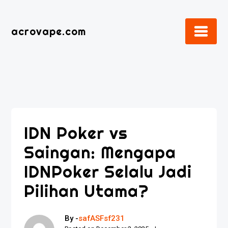
Skip
to
acrovape.com
content
IDN Poker vs
Saingan: Mengapa
IDNPoker Selalu Jadi
Pilihan Utama?
By -
safASFsf231