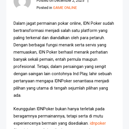
Posted on
December 2, 2025
Posted in
GAME ONLINE
Dalam jagat permainan pokar online, IDN Poker sudah
bertransformasi menjadi salah satu platform yang
paling terkenal dan diandalkan oleh para petaruh.
Dengan berbagai fungsi menarik serta servis yang
memuaskan, IDN Poker berhasil menarik perhatian
banyak sekali pemain, entah pemula maupun
profesional. Tetapi, dalam persaingan yang sengit
dengan saingan lain contohnya Ind Play, lahir sebuah
pertanyaan mengapa IDNPoker senantiasa menjadi
pilihan yang utama di tengah sejumlah pilihan yang
ada.
Keunggulan IDNPoker bukan hanya terletak pada
beragamnya permainannya, tetapi serta di mutu
experiencenya bermain yang disediakan.
idnpoker