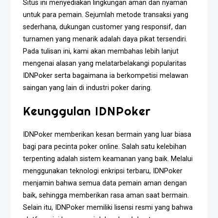
Situs ini menyediakan lingkungan aman dan nyaman
untuk para pemain. Sejumlah metode transaksi yang
sederhana, dukungan customer yang responsif, dan
turnamen yang menarik adalah daya pikat tersendiri.
Pada tulisan ini, kami akan membahas lebih lanjut
mengenai alasan yang melatarbelakangi popularitas
IDNPoker serta bagaimana ia berkompetisi melawan
saingan yang lain di industri poker daring.
Keunggulan IDNPoker
IDNPoker memberikan kesan bermain yang luar biasa
bagi para pecinta poker online. Salah satu kelebihan
terpenting adalah sistem keamanan yang baik. Melalui
menggunakan teknologi enkripsi terbaru, IDNPoker
menjamin bahwa semua data pemain aman dengan
baik, sehingga memberikan rasa aman saat bermain.
Selain itu, IDNPoker memiliki lisensi resmi yang bahwa