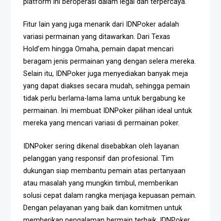
platform ini beroperasi dalam legal dan terpercaya.
Fitur lain yang juga menarik dari IDNPoker adalah
variasi permainan yang ditawarkan. Dari Texas
Hold’em hingga Omaha, pemain dapat mencari
beragam jenis permainan yang dengan selera mereka.
Selain itu, IDNPoker juga menyediakan banyak meja
yang dapat diakses secara mudah, sehingga pemain
tidak perlu berlama-lama lama untuk bergabung ke
permainan. Ini membuat IDNPoker pilihan ideal untuk
mereka yang mencari variasi di permainan poker.
IDNPoker sering dikenal disebabkan oleh layanan
pelanggan yang responsif dan profesional. Tim
dukungan siap membantu pemain atas pertanyaan
atau masalah yang mungkin timbul, memberikan
solusi cepat dalam rangka menjaga kepuasan pemain.
Dengan pelayanan yang baik dan komitmen untuk
memberikan pengalaman bermain terbaik, IDNPoker