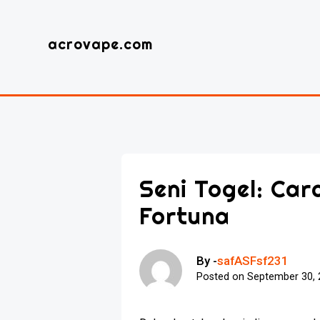
Skip
to
acrovape.com
content
Seni Togel: C
Fortuna
By -
safASFsf231
Posted on
September 30,