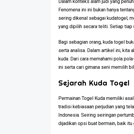
Dalam konteks alam judi yang penuh
Fenomena ini ini bukan hanya tentan
sering dikenal sebagai kudatogel, 
yang dipilih secara teliti. Setiap ti
Bagi sebagian orang, kuda togel bu
serta analisa. Dalam artikel ini, ki
kuda. Dari cara memahami pola pola
ini serta cari gimana seni memilih 
Sejarah Kuda Togel
Permainan Togel Kuda memiliki asal
tradisi kebiasaan perjudian yang tel
Indonesia. Seiring seiringan pertum
dijadikan opsi buat bermain, baik it