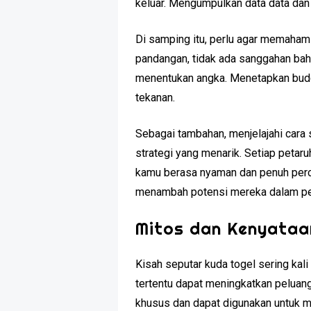
keluar. Mengumpulkan data data dan
Di samping itu, perlu agar memaham
pandangan, tidak ada sanggahan bahwa
menentukan angka. Menetapkan budg
tekanan.
Sebagai tambahan, menjelajahi cara
strategi yang menarik. Setiap peta
kamu berasa nyaman dan penuh percay
menambah potensi mereka dalam pe
Mitos dan Kenyataa
Kisah seputar kuda togel sering k
tertentu dapat meningkatkan pelua
khusus dan dapat digunakan untuk me