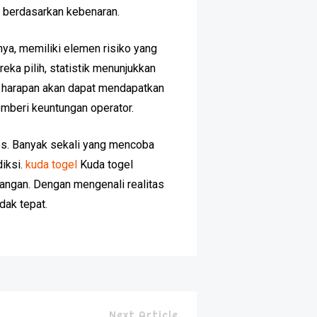
i berdasarkan kebenaran.
nya, memiliki elemen risiko yang
ka pilih, statistik menunjukkan
an harapan akan dapat mendapatkan
mberi keuntungan operator.
es. Banyak sekali yang mencoba
diksi.
kuda togel
Kuda togel
uangan. Dengan mengenali realitas
dak tepat.
Next Article