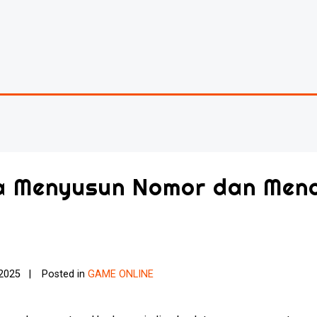
ara Menyusun Nomor dan Me
 2025
Posted in
GAME ONLINE