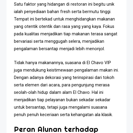
Satu faktor yang hidangan di restoran ini begitu unik
ialah penyediaan bahan fresh serta bermutu tinggi.
Tempat ini bertekad untuk menghidangkan makanan
yang otentik otentik dan rasa yang yang kaya. Fokus
pada kualitas menjadikan tiap makanan terasa sangat
bervariasi serta menggugah selera, menjadikan
pengalaman bersantap menjadi lebih menonjol.
Tidak hanya makanannya, suasana di El Chavo VIP
juga mendukung keistimewaan pengalaman makan ini.
Dengan adanya dekorasi yang terinspirasi dari tokoh
serta elemen dari acara, para pengunjung merasa
seolah-olah hidup dalam alam El Chavo. Hal ini
menjadikan tiap pelayanan bukan sekadar sekadar
untuk bersantap, tetapi juga mengalami suasana
penuh penuh keceriaan serta kehangatan ala klasik.
Peran Alunan terhadap