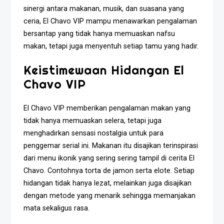
sinergi antara makanan, musik, dan suasana yang
ceria, El Chavo VIP mampu menawarkan pengalaman
bersantap yang tidak hanya memuaskan nafsu
makan, tetapi juga menyentuh setiap tamu yang hadir.
Keistimewaan Hidangan El
Chavo VIP
El Chavo VIP memberikan pengalaman makan yang
tidak hanya memuaskan selera, tetapi juga
menghadirkan sensasi nostalgia untuk para
penggemar serial ini. Makanan itu disajikan terinspirasi
dari menu ikonik yang sering sering tampil di cerita El
Chavo. Contohnya torta de jamon serta elote. Setiap
hidangan tidak hanya lezat, melainkan juga disajikan
dengan metode yang menarik sehingga memanjakan
mata sekaligus rasa.