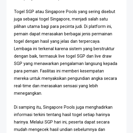
Togel SGP atau Singapore Pools yang sering disebut
juga sebagai togel Singapore, menjadi salah satu
pilihan utama bagi para pecinta judi. Di platform ini,
pemain dapat merasakan berbagai jenis permainan
togel dengan hasil yang jelas dan terpercaya.
Lembaga ini terkenal karena sistem yang berstruktur
dengan baik, termasuk live togel SGP dan live draw
SGP yang menawarkan pengalaman langsung kepada
para pemain. Fasilitas ini memberi kesempatan
mereka untuk menyaksikan pengundian angka secara
real-time dan merasakan sensasi yang lebih
menegangkan.
Di samping itu, Singapore Pools juga menghadirkan
informasi terkini tentang hasil togel setiap harinya
harinya. Melalui SGP hari ini, peserta dapat secara
mudah mengecek hasil undian sebelumnya dan