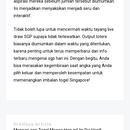
aspirasi mereka sebelum jumlah tersebut diumumkan.
Ini menjadikan menyaksikan menjadi seru dan
interaktif.
Tidak boleh lupa untuk mencermati waktu tayang live
draw SGP supaya tidak terlewatkan. Output lotere
biasanya diumumkan dalam waktu yang ditentukan,
karena penting untuk terus memperbarui dari info
terbaru mengenai sgp hari ini. Dengan begitu, Anda
bisa merasakan kegembiraan saat angka yang Anda
pilih keluar dan memperoleh kesempatan untuk
memenangkan imbalan togel Singapore!
Previous Article