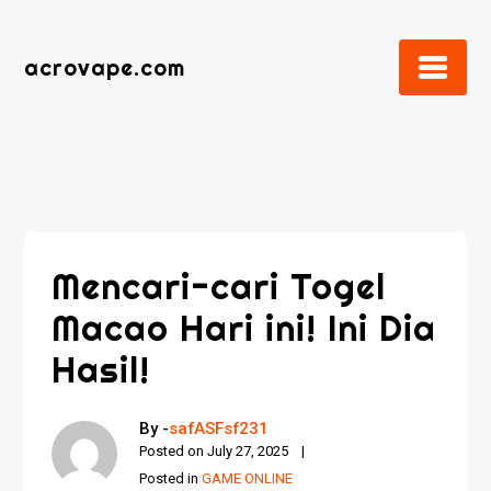
Skip
to
acrovape.com
content
Mencari-cari Togel
Macao Hari ini! Ini Dia
Hasil!
By -
safASFsf231
Posted on
July 27, 2025
Posted in
GAME ONLINE