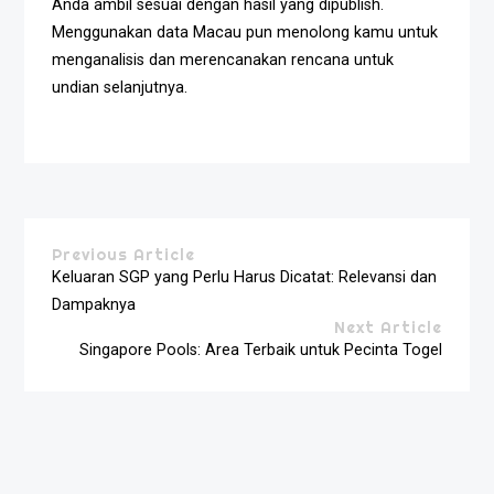
Anda ambil sesuai dengan hasil yang dipublish.
Menggunakan data Macau pun menolong kamu untuk
menganalisis dan merencanakan rencana untuk
undian selanjutnya.
Previous Article
Keluaran SGP yang Perlu Harus Dicatat: Relevansi dan
Dampaknya
Next Article
Singapore Pools: Area Terbaik untuk Pecinta Togel