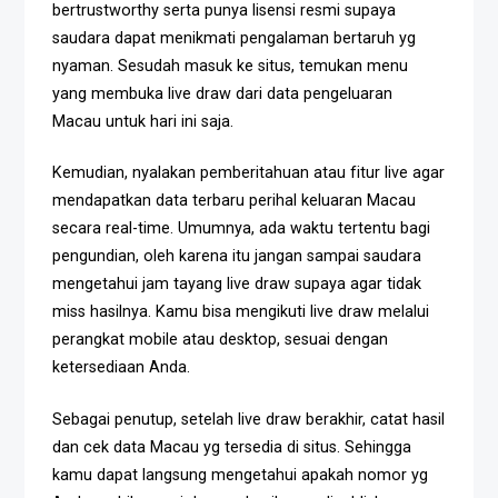
bertrustworthy serta punya lisensi resmi supaya
saudara dapat menikmati pengalaman bertaruh yg
nyaman. Sesudah masuk ke situs, temukan menu
yang membuka live draw dari data pengeluaran
Macau untuk hari ini saja.
Kemudian, nyalakan pemberitahuan atau fitur live agar
mendapatkan data terbaru perihal keluaran Macau
secara real-time. Umumnya, ada waktu tertentu bagi
pengundian, oleh karena itu jangan sampai saudara
mengetahui jam tayang live draw supaya agar tidak
miss hasilnya. Kamu bisa mengikuti live draw melalui
perangkat mobile atau desktop, sesuai dengan
ketersediaan Anda.
Sebagai penutup, setelah live draw berakhir, catat hasil
dan cek data Macau yg tersedia di situs. Sehingga
kamu dapat langsung mengetahui apakah nomor yg