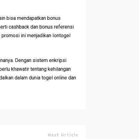
main bisa mendapatkan bonus
erti cashback dan bonus referensi
 promosi ini menjadikan Iontogel
unanya. Dengan sistem enkripsi
erlu khawatir tentang kehilangan
dalkan dalam dunia togel online dan
Next Article