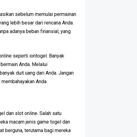
stasikan sebelum memulai permainan
yang lebih besar dari rencana Anda.
npa adanya beban finansial, yang
nline seperti iontogel. Banyak
 bermain Anda. Melalui
anyak duit uang dari Anda. Jangan
pat membahayakan Anda.
 dan slot online. Salah satu
neka macam jenis game togel dan
gat berguna, terutama bagi mereka