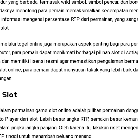
edur yang berbeda, termasuk wild simbol, simbol pencar, dan bonu
endaknya menolong para pemain memaksimalkan kesempatan menang
n informasi mengenai persentase RTP dari permainan, yang sanga
slot.
elalui togel online juga merupakan aspek penting bagi para pe
r, para pemain dapat menikmati berbagai pilihan slot di setiap
in dan memiliki lisensi resmi agar memastikan pengalaman berma
t online, para pemain dapat menyusun taktik yang lebih baik 
angan.
 Slot
dalam permainan game slot online adalah pilihan permainan denga
to Player dari slot. Lebih besar angka RTP, semakin besar kem
lam jangka jangka panjang. Oleh karena itu, lakukan riset meng
 RTP tinggi untuk menambah peluang menang.