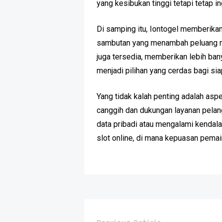
yang kesibukan tinggi tetapi tetap 
Di samping itu, Iontogel memberika
sambutan yang menambah peluang mer
juga tersedia, memberikan lebih ba
menjadi pilihan yang cerdas bagi s
Yang tidak kalah penting adalah as
canggih dan dukungan layanan pelan
data pribadi atau mengalami kendala
slot online, di mana kepuasan pemain