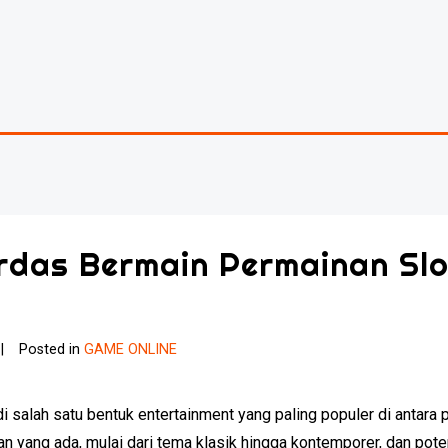
erdas Bermain Permainan Slo
Posted in
GAME ONLINE
di salah satu bentuk entertainment yang paling populer di antara
n yang ada, mulai dari tema klasik hingga kontemporer, dan pot