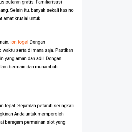
s putaran gratis. Familiarisasi
. Selain itu, banyak sekali kasino
t amat krusial untuk
main.
ion togel
Dengan
 waktu serta di mana saja. Pastikan
in yang aman dan adil. Dengan
dalam bermain dan menambah
n tepat. Sejumlah petaruh seringkali
ungkinan Anda untuk memperoleh
enai beragam permainan slot yang