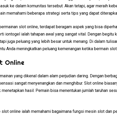
 masuk ke dalam komunitas tersebut. Akan tetapi, agar meraih ke
ain memahami beberapa strategi serta tips yang dapat diterapka
n permainan slot online, terdapat beragam aspek yang bisa diperh
rti iontogel ialah tahapan awal yang sangat vital. Dengan begitu
api juga peluang yang lebih besar untuk menang. Di dalam tulisa
tu Anda meningkatkan peluang kemenangan ketika bermain slot o
t Online
rmainan yang dikenal dalam alam perjudian daring. Dengan berba
ensasi sangat menyenangkan dan menghibur. Slot online biasanya
k menetapkan hasil. Pemain bisa menentukan jumlah taruhan sesu
lot online ialah memahami bagaimana fungsi mesin slot dan pe