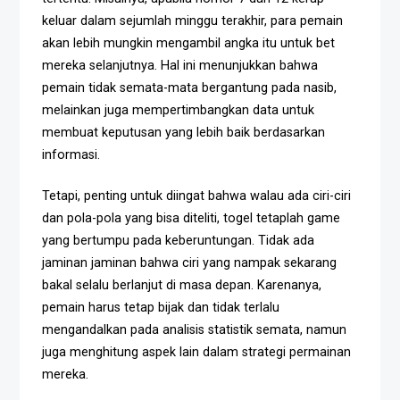
keluar dalam sejumlah minggu terakhir, para pemain
akan lebih mungkin mengambil angka itu untuk bet
mereka selanjutnya. Hal ini menunjukkan bahwa
pemain tidak semata-mata bergantung pada nasib,
melainkan juga mempertimbangkan data untuk
membuat keputusan yang lebih baik berdasarkan
informasi.
Tetapi, penting untuk diingat bahwa walau ada ciri-ciri
dan pola-pola yang bisa diteliti, togel tetaplah game
yang bertumpu pada keberuntungan. Tidak ada
jaminan jaminan bahwa ciri yang nampak sekarang
bakal selalu berlanjut di masa depan. Karenanya,
pemain harus tetap bijak dan tidak terlalu
mengandalkan pada analisis statistik semata, namun
juga menghitung aspek lain dalam strategi permainan
mereka.