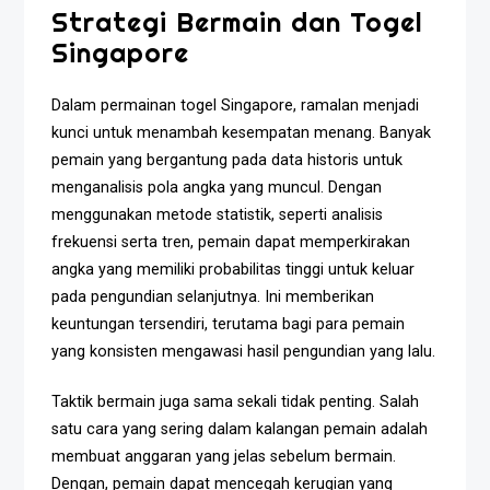
Strategi Bermain dan Togel
Singapore
Dalam permainan togel Singapore, ramalan menjadi
kunci untuk menambah kesempatan menang. Banyak
pemain yang bergantung pada data historis untuk
menganalisis pola angka yang muncul. Dengan
menggunakan metode statistik, seperti analisis
frekuensi serta tren, pemain dapat memperkirakan
angka yang memiliki probabilitas tinggi untuk keluar
pada pengundian selanjutnya. Ini memberikan
keuntungan tersendiri, terutama bagi para pemain
yang konsisten mengawasi hasil pengundian yang lalu.
Taktik bermain juga sama sekali tidak penting. Salah
satu cara yang sering dalam kalangan pemain adalah
membuat anggaran yang jelas sebelum bermain.
Dengan, pemain dapat mencegah kerugian yang