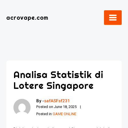
Skip
to
acrovape.com
content
Analisa Statistik di
Lotere Singapore
By -
safASFsf231
Posted on
June 18, 2025
Posted in
GAME ONLINE