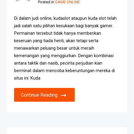
Posted in
GAME ONLINE
Di dalam judi online, kudaslot ataupun kuda slot telah
jadi salah satu pilihan kesukaan bagi banyak gamer.
Permainan tersebut tidak hanya memberikan
keseruan yang tiada henti, akan tetapi serta
menawarkan peluang besar untuk meraih
kemenangan yang menggiurkan. Dengan kombinasi
antara taktik dan nasib, pecinta perjudian kian
berminat dalam mencoba keberuntungan mereka di
situs ini. Kuda
Continue Reading