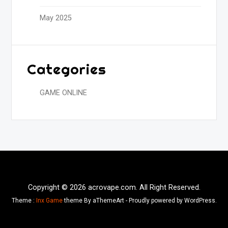
May 2025
Categories
GAME ONLINE
Copyright © 2026 acrovape.com. All Right Reserved.
Theme :
Inx Game
theme By aThemeArt - Proudly powered by WordPress.