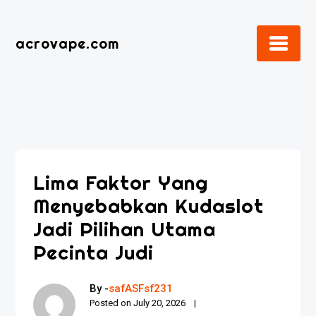
Skip
to
acrovape.com
content
Lima Faktor Yang
Menyebabkan Kudaslot
Jadi Pilihan Utama
Pecinta Judi
By -
safASFsf231
Posted on
July 20, 2026