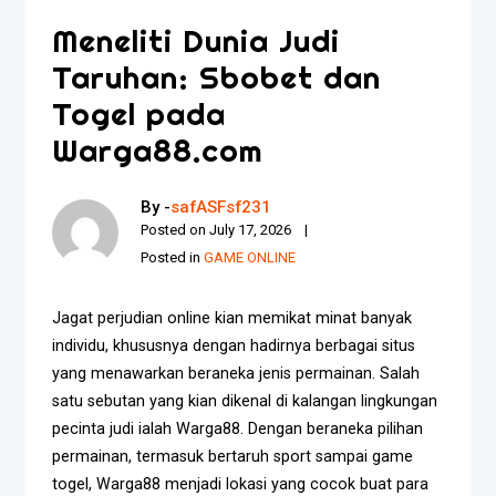
Meneliti Dunia Judi
Taruhan: Sbobet dan
Togel pada
Warga88.com
By -
safASFsf231
Posted on
July 17, 2026
Posted in
GAME ONLINE
Jagat perjudian online kian memikat minat banyak
individu, khususnya dengan hadirnya berbagai situs
yang menawarkan beraneka jenis permainan. Salah
satu sebutan yang kian dikenal di kalangan lingkungan
pecinta judi ialah Warga88. Dengan beraneka pilihan
permainan, termasuk bertaruh sport sampai game
togel, Warga88 menjadi lokasi yang cocok buat para