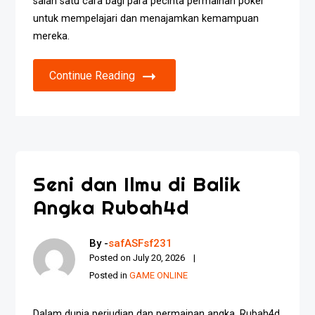
salah satu cara bagi para pecinta permainan poker
untuk mempelajari dan menajamkan kemampuan
mereka.
Continue Reading
Seni dan Ilmu di Balik
Angka Rubah4d
By -
safASFsf231
Posted on
July 20, 2026
Posted in
GAME ONLINE
Dalam dunia perjudian dan permainan angka, Rubah4d