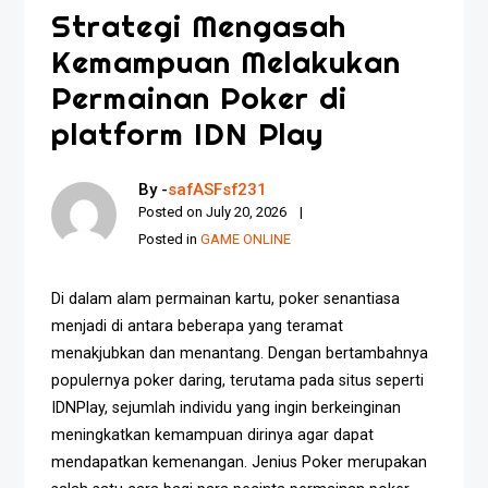
Strategi Mengasah
Kemampuan Melakukan
Permainan Poker di
platform IDN Play
By -
safASFsf231
Posted on
July 20, 2026
Posted in
GAME ONLINE
Di dalam alam permainan kartu, poker senantiasa
menjadi di antara beberapa yang teramat
menakjubkan dan menantang. Dengan bertambahnya
populernya poker daring, terutama pada situs seperti
IDNPlay, sejumlah individu yang ingin berkeinginan
meningkatkan kemampuan dirinya agar dapat
mendapatkan kemenangan. Jenius Poker merupakan