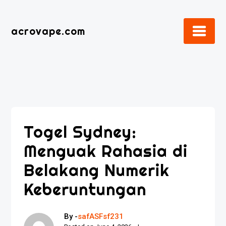
Skip
to
acrovape.com
content
Togel Sydney:
Menguak Rahasia di
Belakang Numerik
Keberuntungan
By -
safASFsf231