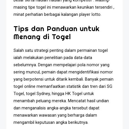
besar serta hadiah hadiah yang kompetitif . Masing-
masing tipe togel ini menawarkan keunikan tersendiri ,
minat perhatian berbagai kalangan player lotto.
Tips dan Panduan untuk
Menang di Togel
Salah satu strategi penting dalam permainan togel
ialah melakukan penelitian pada data-data
sebelumnya. Dengan mempelajari pola nomor yang
sering muncul, pemain dapat mengidentifikasi nomor
yang berpotensi untuk ditarik kembali. Banyak pemain
togel online memanfaatkan statistik dan tren dari SG
Togel, togel Sydney, hingga HK Togel untuk
menambah peluang mereka. Mencatat hasil undian
dan menganalisis angka-angka tersebut dapat
menawarkan wawasan yang berharga dalam
mengambil keputusan angka berikutnya.