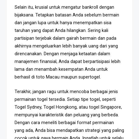
Selain itu, krusial untuk mengatur bankroll dengan
bijaksana. Tetapkan batasan Anda sebelum bermain
dan jangan lupa untuk hanya menempatkan sisa
taruhan yang dapat Anda hilangkan. Sering kali
partisipan terjebak dalam gairah bermain dan pada
akhirnya mengeluarkan lebih banyak uang dari yang
direncanakan. Dengan menjaga ketaatan dalam
manajemen finansial, Anda dapat berpartisipasi lebih
lama dan menambah kesempatan Anda untuk
berhasil di toto Macau maupun supertogel.
Terakhir, jangan ragu untuk mencoba berbagai jenis
permainan togel tersedia. Setiap tipe togel, seperti
Togel Sydney, Togel Hongkong, atau togel Singapore,
mempunyai karakteristik dan peluang yang berbeda.
Dengan cara meneliti berbagai format permainan
yang ada, Anda bisa mendapatkan strategi yang paling
cocok untuk gaya bermain Anda. Ingatlah untuk selalu