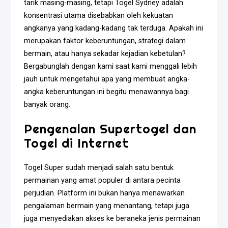
tarik masing-masing, tetapi Togel Sydney adalah
konsentrasi utama disebabkan oleh kekuatan
angkanya yang kadang-kadang tak terduga. Apakah ini
merupakan faktor keberuntungan, strategi dalam
bermain, atau hanya sekadar kejadian kebetulan?
Bergabunglah dengan kami saat kami menggali lebih
jauh untuk mengetahui apa yang membuat angka-
angka keberuntungan ini begitu menawannya bagi
banyak orang.
Pengenalan Supertogel dan
Togel di Internet
Togel Super sudah menjadi salah satu bentuk
permainan yang amat populer di antara pecinta
perjudian. Platform ini bukan hanya menawarkan
pengalaman bermain yang menantang, tetapi juga
juga menyediakan akses ke beraneka jenis permainan