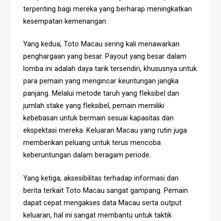
terpenting bagi mereka yang berharap meningkatkan
kesempatan kemenangan.
Yang kedua, Toto Macau sering kali menawarkan
penghargaan yang besar. Payout yang besar dalam
lomba ini adalah daya tarik tersendiri, khususnya untuk
para pemain yang mengincar keuntungan jangka
panjang. Melalui metode taruh yang fleksibel dan
jumlah stake yang fleksibel, pemain memiliki
kebebasan untuk bermain sesuai kapasitas dan
ekspektasi mereka. Keluaran Macau yang rutin juga
memberikan peluang untuk terus mencoba
keberuntungan dalam beragam periode.
Yang ketiga, aksesibilitas terhadap informasi dan
berita terkait Toto Macau sangat gampang. Pemain
dapat cepat mengakses data Macau serta output
keluaran, hal ini sangat membantu untuk taktik