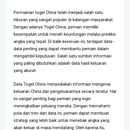
Permainan togel China telah menjadi salah satu
hiburan yang sangat populer di kalangan masyarakat.
Dengan adanya Togel China, pemain memiliki
kesempatan untuk meraih keuntungan melalui prediksi
angka yang tepat. Di balik keseruan ini, terdapat data-
data penting yang dapat membantu pemain dalam
mengambil keputusan. Salah satu sumber informasi
yang paling dibutuhkan adalah data hasil keluaran
yang akurat.
Data Togel China menyediakan informasi mengenai
keluaran China dan pengeluarannya secara teratur. Hal
ini sangat penting bagi pemain yang ingin
meningkatkan peluang mereka. Dengan memahami
pola dan tren dari data ini, pemain dapat membuat
strategi yang lebih baik untuk menebak angka yang
akan keluar di masa mendatang. Oleh karena itu,