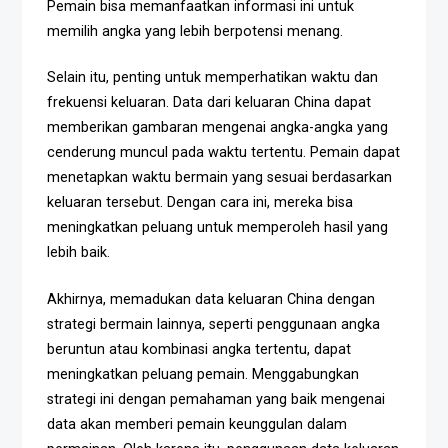
Pemain bisa memanfaatkan informasi ini untuk
memilih angka yang lebih berpotensi menang.
Selain itu, penting untuk memperhatikan waktu dan
frekuensi keluaran. Data dari keluaran China dapat
memberikan gambaran mengenai angka-angka yang
cenderung muncul pada waktu tertentu. Pemain dapat
menetapkan waktu bermain yang sesuai berdasarkan
keluaran tersebut. Dengan cara ini, mereka bisa
meningkatkan peluang untuk memperoleh hasil yang
lebih baik.
Akhirnya, memadukan data keluaran China dengan
strategi bermain lainnya, seperti penggunaan angka
beruntun atau kombinasi angka tertentu, dapat
meningkatkan peluang pemain. Menggabungkan
strategi ini dengan pemahaman yang baik mengenai
data akan memberi pemain keunggulan dalam