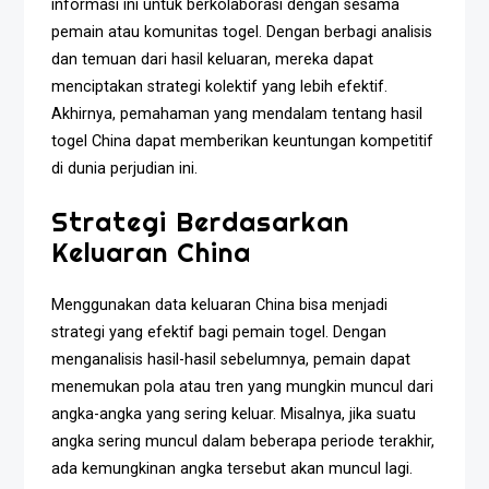
informasi ini untuk berkolaborasi dengan sesama
pemain atau komunitas togel. Dengan berbagi analisis
dan temuan dari hasil keluaran, mereka dapat
menciptakan strategi kolektif yang lebih efektif.
Akhirnya, pemahaman yang mendalam tentang hasil
togel China dapat memberikan keuntungan kompetitif
di dunia perjudian ini.
Strategi Berdasarkan
Keluaran China
Menggunakan data keluaran China bisa menjadi
strategi yang efektif bagi pemain togel. Dengan
menganalisis hasil-hasil sebelumnya, pemain dapat
menemukan pola atau tren yang mungkin muncul dari
angka-angka yang sering keluar. Misalnya, jika suatu
angka sering muncul dalam beberapa periode terakhir,
ada kemungkinan angka tersebut akan muncul lagi.