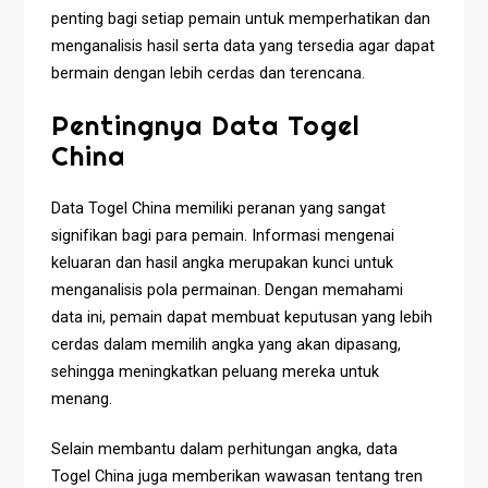
penting bagi setiap pemain untuk memperhatikan dan
menganalisis hasil serta data yang tersedia agar dapat
bermain dengan lebih cerdas dan terencana.
Pentingnya Data Togel
China
Data Togel China memiliki peranan yang sangat
signifikan bagi para pemain. Informasi mengenai
keluaran dan hasil angka merupakan kunci untuk
menganalisis pola permainan. Dengan memahami
data ini, pemain dapat membuat keputusan yang lebih
cerdas dalam memilih angka yang akan dipasang,
sehingga meningkatkan peluang mereka untuk
menang.
Selain membantu dalam perhitungan angka, data
Togel China juga memberikan wawasan tentang tren