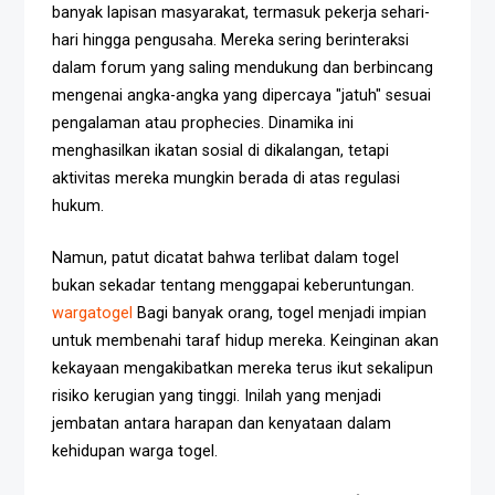
banyak lapisan masyarakat, termasuk pekerja sehari-
hari hingga pengusaha. Mereka sering berinteraksi
dalam forum yang saling mendukung dan berbincang
mengenai angka-angka yang dipercaya "jatuh" sesuai
pengalaman atau prophecies. Dinamika ini
menghasilkan ikatan sosial di dikalangan, tetapi
aktivitas mereka mungkin berada di atas regulasi
hukum.
Namun, patut dicatat bahwa terlibat dalam togel
bukan sekadar tentang menggapai keberuntungan.
wargatogel
Bagi banyak orang, togel menjadi impian
untuk membenahi taraf hidup mereka. Keinginan akan
kekayaan mengakibatkan mereka terus ikut sekalipun
risiko kerugian yang tinggi. Inilah yang menjadi
jembatan antara harapan dan kenyataan dalam
kehidupan warga togel.