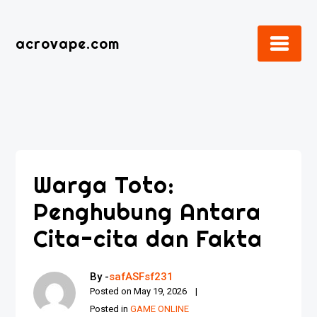
Skip
to
acrovape.com
content
Warga Toto:
Penghubung Antara
Cita-cita dan Fakta
By -
safASFsf231
Posted on
May 19, 2026
Posted in
GAME ONLINE