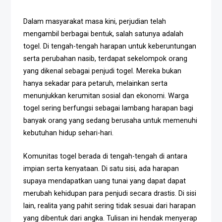
Dalam masyarakat masa kini, perjudian telah
mengambil berbagai bentuk, salah satunya adalah
togel. Di tengah-tengah harapan untuk keberuntungan
serta perubahan nasib, terdapat sekelompok orang
yang dikenal sebagai penjudi togel. Mereka bukan
hanya sekadar para petaruh, melainkan serta
menunjukkan kerumitan sosial dan ekonomi. Warga
togel sering berfungsi sebagai lambang harapan bagi
banyak orang yang sedang berusaha untuk memenuhi
kebutuhan hidup sehari-hari.
Komunitas togel berada di tengah-tengah di antara
impian serta kenyataan. Di satu sisi, ada harapan
supaya mendapatkan uang tunai yang dapat dapat
merubah kehidupan para penjudi secara drastis. Di sisi
lain, realita yang pahit sering tidak sesuai dari harapan
yang dibentuk dari angka. Tulisan ini hendak menyerap