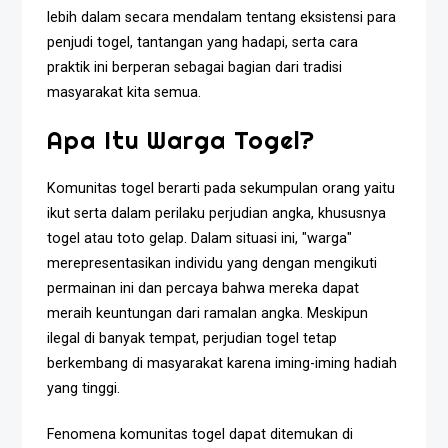
lebih dalam secara mendalam tentang eksistensi para
penjudi togel, tantangan yang hadapi, serta cara
praktik ini berperan sebagai bagian dari tradisi
masyarakat kita semua.
Apa Itu Warga Togel?
Komunitas togel berarti pada sekumpulan orang yaitu
ikut serta dalam perilaku perjudian angka, khususnya
togel atau toto gelap. Dalam situasi ini, "warga"
merepresentasikan individu yang dengan mengikuti
permainan ini dan percaya bahwa mereka dapat
meraih keuntungan dari ramalan angka. Meskipun
ilegal di banyak tempat, perjudian togel tetap
berkembang di masyarakat karena iming-iming hadiah
yang tinggi.
Fenomena komunitas togel dapat ditemukan di