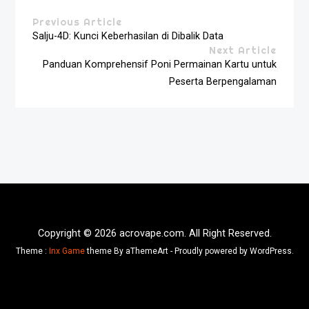
Previous Article
Salju-4D: Kunci Keberhasilan di Dibalik Data
Next Article
Panduan Komprehensif Poni Permainan Kartu untuk
Peserta Berpengalaman
Copyright © 2026 acrovape.com. All Right Reserved.
Theme :
Inx Game
theme By aThemeArt - Proudly powered by WordPress.