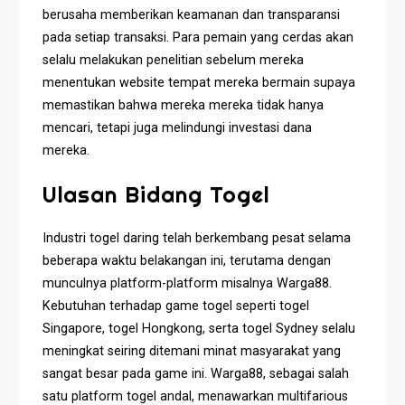
berusaha memberikan keamanan dan transparansi
pada setiap transaksi. Para pemain yang cerdas akan
selalu melakukan penelitian sebelum mereka
menentukan website tempat mereka bermain supaya
memastikan bahwa mereka mereka tidak hanya
mencari, tetapi juga melindungi investasi dana
mereka.
Ulasan Bidang Togel
Industri togel daring telah berkembang pesat selama
beberapa waktu belakangan ini, terutama dengan
munculnya platform-platform misalnya Warga88.
Kebutuhan terhadap game togel seperti togel
Singapore, togel Hongkong, serta togel Sydney selalu
meningkat seiring ditemani minat masyarakat yang
sangat besar pada game ini. Warga88, sebagai salah
satu platform togel andal, menawarkan multifarious