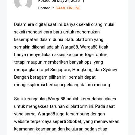
Posted on
May 24, 2026
Posted in
GAME ONLINE
Dalam era digital saat ini, banyak sekali orang mulai
sekali mencari cara baru untuk menemukan
kesempatan dalam dunia. Satu platform yang
semakin dikenal adalah Warga88. Warga88 tidak
hanya menyediakan akses ke game togel online,
tetapi maupun memberikan banyak opsi yang
menjangkau togel Singapore, Hongkong, dan Sydney.
Dengan beragam pilihan ini, pemain dapat
mengeksplorasi berbagai peluang dalam menang.
Satu keunggulan Warga88 adalah kemudahan akses
untuk mengakses taruhan di platform ini. Pada saat
yang sama, Warga88 juga tersambung dengan
website terpercaya seperti Sbobet, yang menawarkan
keamanan keamanan dan kejujuran pada setiap