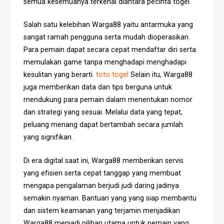
semua kesemuanya terkenal diantara pecinta togel.
Salah satu kelebihan Warga88 yaitu antarmuka yang
sangat ramah pengguna serta mudah dioperasikan.
Para pemain dapat secara cepat mendaftar diri serta
memulakan game tanpa menghadapi menghadapi
kesulitan yang berarti.
toto togel
Selain itu, Warga88
juga memberikan data dan tips berguna untuk
mendukung para pemain dalam menentukan nomor
dan strategi yang sesuai. Melalui data yang tepat,
peluang menang dapat bertambah secara jumlah
yang signifikan.
Di era digital saat ini, Warga88 memberikan servis
yang efisien serta cepat tanggap yang membuat
mengapa pengalaman berjudi judi daring jadinya
semakin nyaman. Bantuan yang yang siap membantu
dan sistem keamanan yang terjamin menjadikan
Warga88 menjadi pilihan utama untuk pemain yang