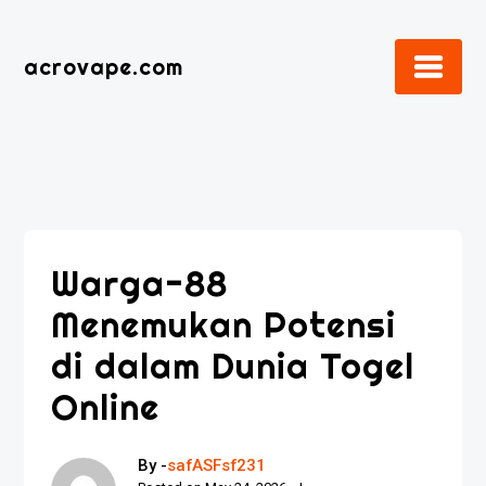
Skip
to
acrovape.com
content
Warga-88
Menemukan Potensi
di dalam Dunia Togel
Online
By -
safASFsf231