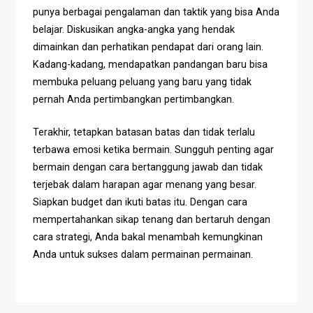
punya berbagai pengalaman dan taktik yang bisa Anda
belajar. Diskusikan angka-angka yang hendak
dimainkan dan perhatikan pendapat dari orang lain.
Kadang-kadang, mendapatkan pandangan baru bisa
membuka peluang peluang yang baru yang tidak
pernah Anda pertimbangkan pertimbangkan.
Terakhir, tetapkan batasan batas dan tidak terlalu
terbawa emosi ketika bermain. Sungguh penting agar
bermain dengan cara bertanggung jawab dan tidak
terjebak dalam harapan agar menang yang besar.
Siapkan budget dan ikuti batas itu. Dengan cara
mempertahankan sikap tenang dan bertaruh dengan
cara strategi, Anda bakal menambah kemungkinan
Anda untuk sukses dalam permainan permainan.