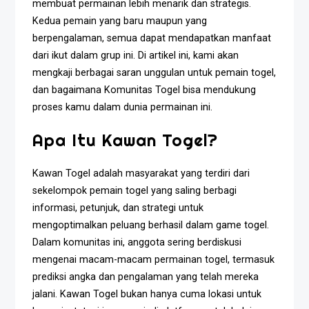
membuat permainan lebih menarik dan strategis.
Kedua pemain yang baru maupun yang
berpengalaman, semua dapat mendapatkan manfaat
dari ikut dalam grup ini. Di artikel ini, kami akan
mengkaji berbagai saran unggulan untuk pemain togel,
dan bagaimana Komunitas Togel bisa mendukung
proses kamu dalam dunia permainan ini.
Apa Itu Kawan Togel?
Kawan Togel adalah masyarakat yang terdiri dari
sekelompok pemain togel yang saling berbagi
informasi, petunjuk, dan strategi untuk
mengoptimalkan peluang berhasil dalam game togel.
Dalam komunitas ini, anggota sering berdiskusi
mengenai macam-macam permainan togel, termasuk
prediksi angka dan pengalaman yang telah mereka
jalani. Kawan Togel bukan hanya cuma lokasi untuk