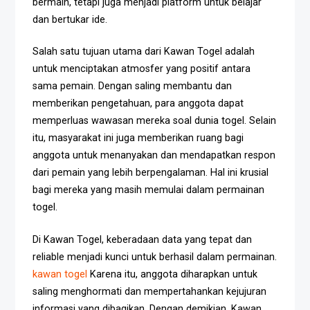
bermain, tetapi juga menjadi platform untuk belajar
dan bertukar ide.
Salah satu tujuan utama dari Kawan Togel adalah
untuk menciptakan atmosfer yang positif antara
sama pemain. Dengan saling membantu dan
memberikan pengetahuan, para anggota dapat
memperluas wawasan mereka soal dunia togel. Selain
itu, masyarakat ini juga memberikan ruang bagi
anggota untuk menanyakan dan mendapatkan respon
dari pemain yang lebih berpengalaman. Hal ini krusial
bagi mereka yang masih memulai dalam permainan
togel.
Di Kawan Togel, keberadaan data yang tepat dan
reliable menjadi kunci untuk berhasil dalam permainan.
kawan togel
Karena itu, anggota diharapkan untuk
saling menghormati dan mempertahankan kejujuran
informasi yang dibagikan. Dengan demikian, Kawan