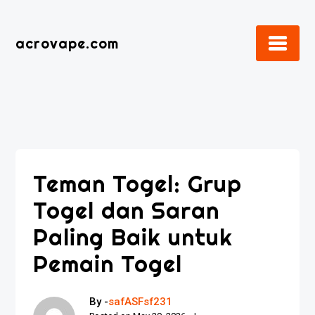
Skip
to
acrovape.com
content
Teman Togel: Grup
Togel dan Saran
Paling Baik untuk
Pemain Togel
By -
safASFsf231