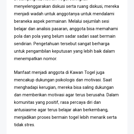
menyelenggarakan diskusi serta ruang diskusi, mereka
menjadi wadah untuk anggotanya untuk mendalami
beraneka aspek permainan. Melalui sejumlah sesi
belajar dan analisis pasaran, anggota bisa memahami
pola dan pola yang belum sadar sadari saat bermain
sendirian. Pengetahuan tersebut sangat berharga
untuk pengambilan keputusan yang lebih baik dalam
menempatkan nomor.
Manfaat menjadi anggota di Kawan Togel juga
mencakup dukungan psikologis dan motivasi. Saat
menghadapi kerugian, mereka bisa saling dukungan
dan memberikan motivasi agar terus berusaha. Dalam
komunitas yang positif, rasa percaya diri dan
antusiasme agar terus belajar akan berkembang,
menjadikan proses bermain togel lebih menarik serta
tidak stres.