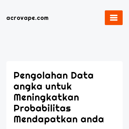
Skip
to
acrovape.com
content
Pengolahan Data
angka untuk
Meningkatkan
Probabilitas
Mendapatkan anda