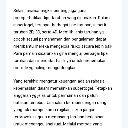
Selain, analisa angka, penting juga guna
memperhatikan tipe taruhan yang digunakan. Dalam
supertogel, terdapat berbagai tipe taruhan, seperti
taruhan 2D, 3D, serta 4D. Memilih jenis taruhan yg
cocok sesuai pemahaman dan pengalaman dapat
membantu mereka mengelola risiko secara lebih baik .
Para pemain disarankan gina menguji berbagai tipe
taruhan dan mencatat hasilnya untuk menemukan
metode yg paling menguntungkan.
Yang terakhir, mengatur keuangan adalah rahasia
keberhasilan dalam memainkan supertogel. Tetapkan
anggaran yg jelas untuk permainan dan patuhi
batasan tersebut. Usahakan bermain dengan uang
yang tak mampu kamu rugikan, serta jangan
terprovokasi guna memasang taruhan berlebihan
untuk menanggulangi rugi. Melalui metode yang