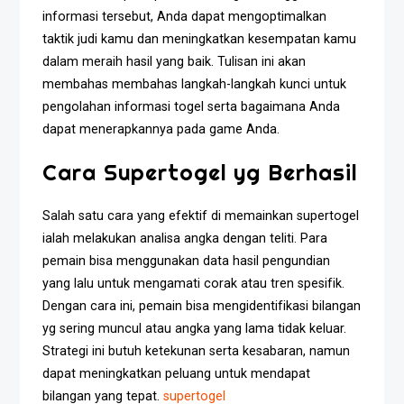
informasi tersebut, Anda dapat mengoptimalkan
taktik judi kamu dan meningkatkan kesempatan kamu
dalam meraih hasil yang baik. Tulisan ini akan
membahas membahas langkah-langkah kunci untuk
pengolahan informasi togel serta bagaimana Anda
dapat menerapkannya pada game Anda.
Cara Supertogel yg Berhasil
Salah satu cara yang efektif di memainkan supertogel
ialah melakukan analisa angka dengan teliti. Para
pemain bisa menggunakan data hasil pengundian
yang lalu untuk mengamati corak atau tren spesifik.
Dengan cara ini, pemain bisa mengidentifikasi bilangan
yg sering muncul atau angka yang lama tidak keluar.
Strategi ini butuh ketekunan serta kesabaran, namun
dapat meningkatkan peluang untuk mendapat
bilangan yang tepat.
supertogel