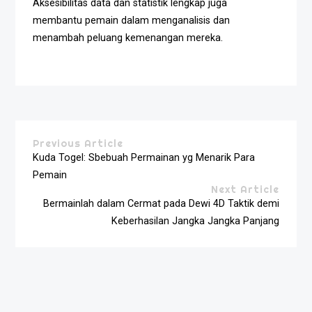
Aksesibilitas data dan statistik lengkap juga
membantu pemain dalam menganalisis dan
menambah peluang kemenangan mereka.
Previous Article
Kuda Togel: Sbebuah Permainan yg Menarik Para
Pemain
Next Article
Bermainlah dalam Cermat pada Dewi 4D Taktik demi
Keberhasilan Jangka Jangka Panjang