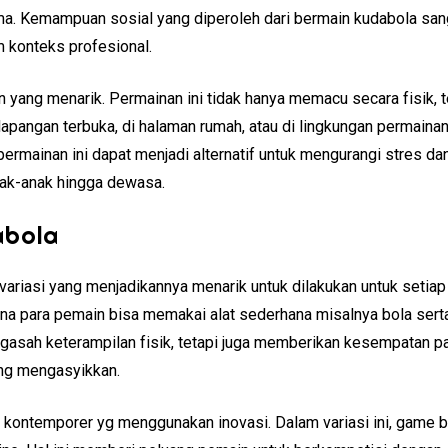
ma. Kemampuan sosial yang diperoleh dari bermain kudabola sang
m konteks profesional.
n yang menarik. Permainan ini tidak hanya memacu secara fisik,
di lapangan terbuka, di halaman rumah, atau di lingkungan perma
 permainan ini dapat menjadi alternatif untuk mengurangi stres d
nak-anak hingga dewasa.
abola
riasi yang menjadikannya menarik untuk dilakukan untuk setiap k
 mana para pemain bisa memakai alat sederhana misalnya bola sert
ngasah keterampilan fisik, tetapi juga memberikan kesempatan 
ang mengasyikkan.
a kontemporer yg menggunakan inovasi. Dalam variasi ini, game bi