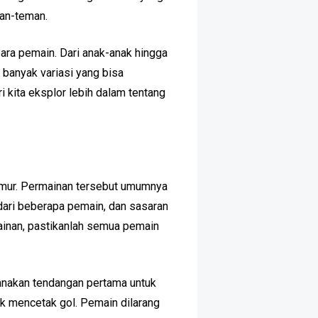
man-teman.
para pemain. Dari anak-anak hingga
banyak variasi yang bisa
 kita eksplor lebih dalam tentang
umur. Permainan tersebut umumnya
dari beberapa pemain, dan sasaran
inan, pastikanlah semua pemain
sanakan tendangan pertama untuk
uk mencetak gol. Pemain dilarang