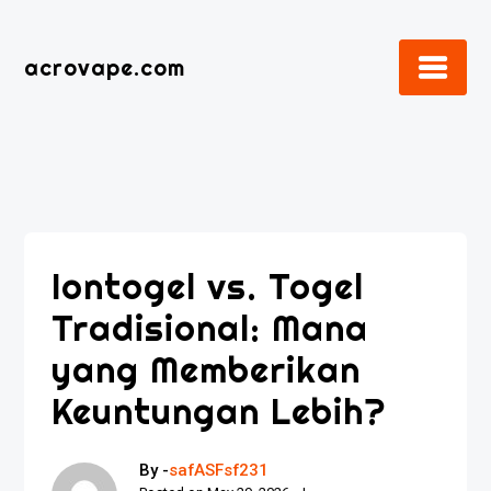
Skip
to
acrovape.com
content
Iontogel vs. Togel
Tradisional: Mana
yang Memberikan
Keuntungan Lebih?
By -
safASFsf231