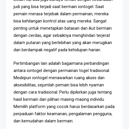
judi yang bisa terjadi saat bermain iontogel. Saat
pemain merasa terjebak dalam permainan, mereka
bisa kehilangan kontrol atas uang mereka. Sangat
penting untuk menetapkan batasan dan ikut bermain
dengan cerdas, agar sebaiknya menghindari terjerat
dalam putaran yang berlebihan yang akan merugikan
dan berdampak negatif pada kehidupan harian.
Pertimbangan lain adalah bagaimana perbandingan
antara iontogel dengan permainan togel tradisional.
Meskipun iontogel menawarkan ruang akses dan
aksesibilitas, sejumlah pemain bisa lebih nyaman
dengan cara tradisional. Perlu dipikirkan juga tentang
hasil bermain dan pilihan masing-masing individu.
Memilih platform yang cocok harus berdasarkan pada
perpaduan faktor keamanan, pengalaman pengguna,
dan kemudahan dalam bermain.