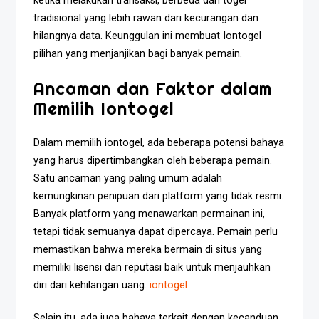
ketika melakukan transaksi, berbeda dari togel
tradisional yang lebih rawan dari kecurangan dan
hilangnya data. Keunggulan ini membuat Iontogel
pilihan yang menjanjikan bagi banyak pemain.
Ancaman dan Faktor dalam
Memilih Iontogel
Dalam memilih iontogel, ada beberapa potensi bahaya
yang harus dipertimbangkan oleh beberapa pemain.
Satu ancaman yang paling umum adalah
kemungkinan penipuan dari platform yang tidak resmi.
Banyak platform yang menawarkan permainan ini,
tetapi tidak semuanya dapat dipercaya. Pemain perlu
memastikan bahwa mereka bermain di situs yang
memiliki lisensi dan reputasi baik untuk menjauhkan
diri dari kehilangan uang.
iontogel
Selain itu, ada juga bahaya terkait dengan kecanduan