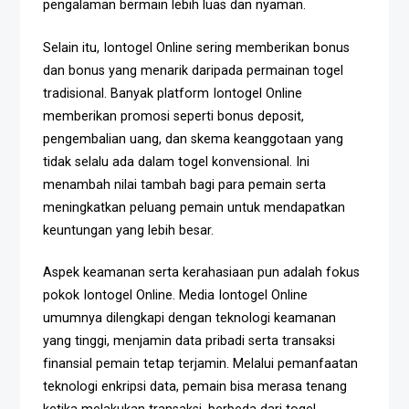
pengalaman bermain lebih luas dan nyaman.
Selain itu, Iontogel Online sering memberikan bonus
dan bonus yang menarik daripada permainan togel
tradisional. Banyak platform Iontogel Online
memberikan promosi seperti bonus deposit,
pengembalian uang, dan skema keanggotaan yang
tidak selalu ada dalam togel konvensional. Ini
menambah nilai tambah bagi para pemain serta
meningkatkan peluang pemain untuk mendapatkan
keuntungan yang lebih besar.
Aspek keamanan serta kerahasiaan pun adalah fokus
pokok Iontogel Online. Media Iontogel Online
umumnya dilengkapi dengan teknologi keamanan
yang tinggi, menjamin data pribadi serta transaksi
finansial pemain tetap terjamin. Melalui pemanfaatan
teknologi enkripsi data, pemain bisa merasa tenang