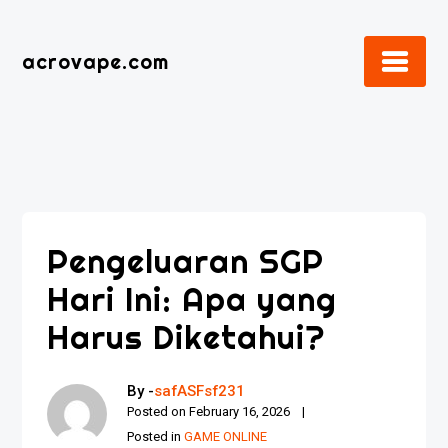
Skip
to
acrovape.com
content
Pengeluaran SGP
Hari Ini: Apa yang
Harus Diketahui?
By -
safASFsf231
Posted on
February 16, 2026
Posted in
GAME ONLINE