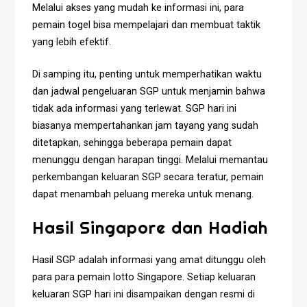
Melalui akses yang mudah ke informasi ini, para
pemain togel bisa mempelajari dan membuat taktik
yang lebih efektif.
Di samping itu, penting untuk memperhatikan waktu
dan jadwal pengeluaran SGP untuk menjamin bahwa
tidak ada informasi yang terlewat. SGP hari ini
biasanya mempertahankan jam tayang yang sudah
ditetapkan, sehingga beberapa pemain dapat
menunggu dengan harapan tinggi. Melalui memantau
perkembangan keluaran SGP secara teratur, pemain
dapat menambah peluang mereka untuk menang.
Hasil Singapore dan Hadiah
Hasil SGP adalah informasi yang amat ditunggu oleh
para para pemain lotto Singapore. Setiap keluaran
keluaran SGP hari ini disampaikan dengan resmi di