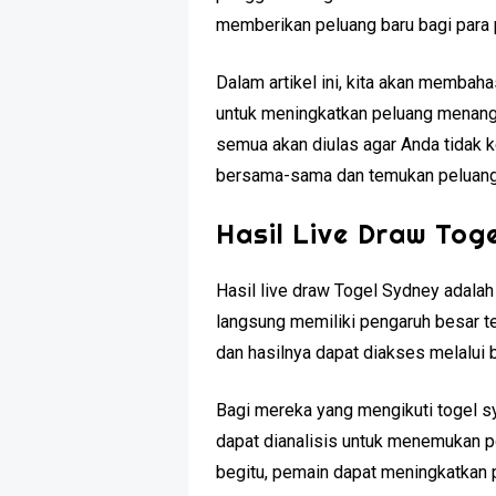
memberikan peluang baru bagi para p
Dalam artikel ini, kita akan memba
untuk meningkatkan peluang menang d
semua akan diulas agar Anda tidak k
bersama-sama dan temukan peluang
Hasil Live Draw Tog
Hasil live draw Togel Sydney adalah
langsung memiliki pengaruh besar te
dan hasilnya dapat diakses melalui b
Bagi mereka yang mengikuti togel s
dapat dianalisis untuk menemukan p
begitu, pemain dapat meningkatkan