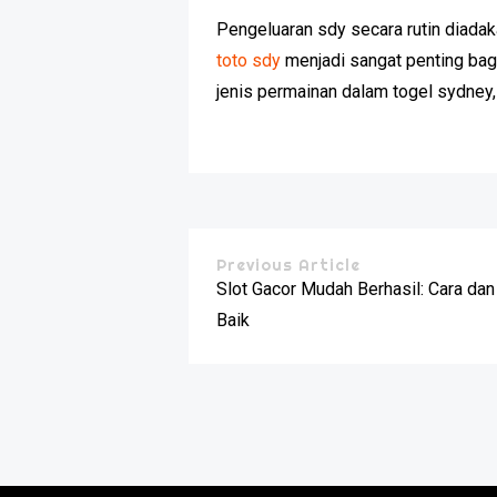
Pengeluaran sdy secara rutin diada
toto sdy
menjadi sangat penting ba
jenis permainan dalam togel sydney
Previous Article
Slot Gacor Mudah Berhasil: Cara dan 
Baik