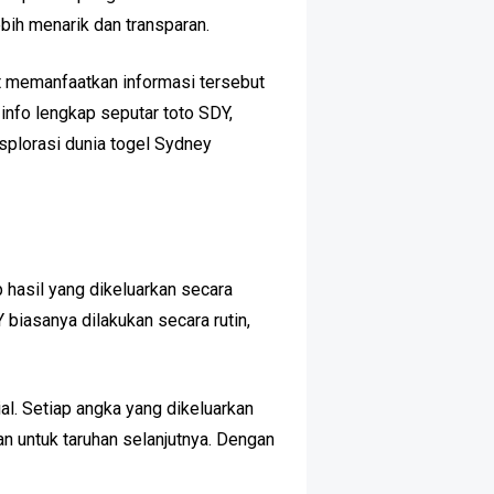
bih menarik dan transparan.
t memanfaatkan informasi tersebut
info lengkap seputar toto SDY,
ksplorasi dunia togel Sydney
 hasil yang dikeluarkan secara
biasanya dilakukan secara rutin,
l. Setiap angka yang dikeluarkan
 untuk taruhan selanjutnya. Dengan