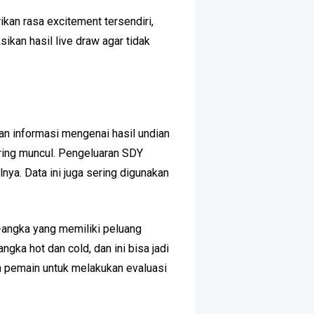
kan rasa excitement tersendiri,
ikan hasil live draw agar tidak
n informasi mengenai hasil undian
ering muncul. Pengeluaran SDY
ya. Data ini juga sering digunakan
a-angka yang memiliki peluang
ka hot dan cold, dan ini bisa jadi
n pemain untuk melakukan evaluasi