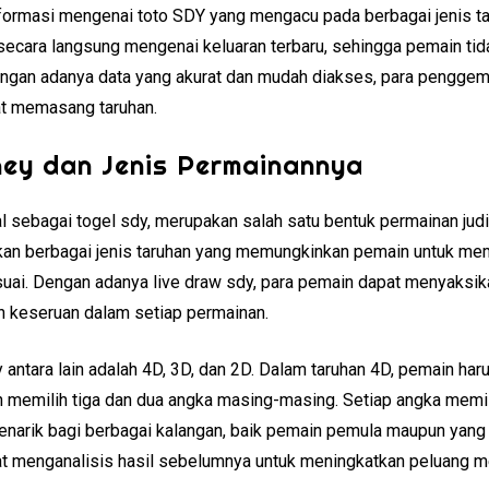
rmasi mengenai toto SDY yang mengacu pada berbagai jenis tar
ecara langsung mengenai keluaran terbaru, sehingga pemain ti
ngan adanya data yang akurat dan mudah diakses, para penggema
at memasang taruhan.
ney dan Jenis Permainannya
al sebagai togel sdy, merupakan salah satu bentuk permainan jud
an berbagai jenis taruhan yang memungkinkan pemain untuk mem
uai. Dengan adanya live draw sdy, para pemain dapat menyaksika
 keseruan dalam setiap permainan.
antara lain adalah 4D, 3D, dan 2D. Dalam taruhan 4D, pemain har
memilih tiga dan dua angka masing-masing. Setiap angka memil
menarik bagi berbagai kalangan, baik pemain pemula maupun yan
at menganalisis hasil sebelumnya untuk meningkatkan peluang 