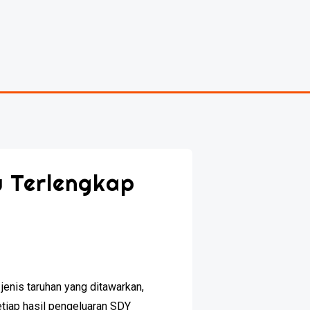
w Terlengkap
jenis taruhan yang ditawarkan,
etiap hasil pengeluaran SDY