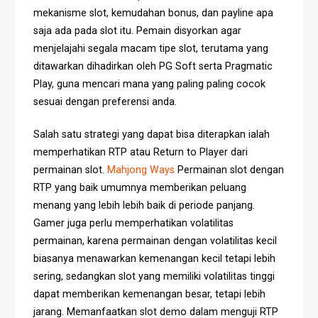
mekanisme slot, kemudahan bonus, dan payline apa
saja ada pada slot itu. Pemain disyorkan agar
menjelajahi segala macam tipe slot, terutama yang
ditawarkan dihadirkan oleh PG Soft serta Pragmatic
Play, guna mencari mana yang paling paling cocok
sesuai dengan preferensi anda.
Salah satu strategi yang dapat bisa diterapkan ialah
memperhatikan RTP atau Return to Player dari
permainan slot.
Mahjong Ways
Permainan slot dengan
RTP yang baik umumnya memberikan peluang
menang yang lebih lebih baik di periode panjang.
Gamer juga perlu memperhatikan volatilitas
permainan, karena permainan dengan volatilitas kecil
biasanya menawarkan kemenangan kecil tetapi lebih
sering, sedangkan slot yang memiliki volatilitas tinggi
dapat memberikan kemenangan besar, tetapi lebih
jarang. Memanfaatkan slot demo dalam menguji RTP