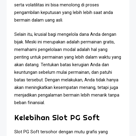
serta volatilitas ini bisa menolong di proses
pengambilan keputusan yang lebih lebih saat anda
bermain dalam uang asli.
Selain itu, krusial bagi mengelola dana Anda dengan
bijak. Meski ini merupakan adalah permainan gratis,
memahami pengelolaan modal adalah hal yang
penting untuk permainan yang lebih dalam waktu yang
akan datang. Tentukan batas kerugian Anda dan
keuntungan sebelum mulai permainan, dan patuhi
batas tersebut. Dengan melakukan, Anda tidak hanya
akan meningkatkan kesempatan menang, tetapi juga
menjadikan pengalaman bermain lebih menarik tanpa
beban finansial.
Kelebihan Slot PG Soft
Slot PG Soft tersohor dengan mutu grafis yang