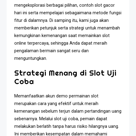
mengeksplorasi berbagai pilihan, contoh slot gacor
hari ini serta mempelajari sebagaimana metode fungsi
fitur di dalamnya. Di samping itu, kami juga akan
memberikan petunjuk serta strategi untuk menambah
kemungkinan kemenangan saat memainkan slot
online terpercaya, sehingga Anda dapat meraih
pengalaman bermain sangat seru dan
menguntungkan.
Strategi Menang di Slot Uji
Coba
Memanfaatkan akun demo permainan slot
merupakan cara yang efektif untuk meraih
kemenangan sebelum terjun dalam pertandingan uang
sebenarnya. Melalui slot uji coba, pemain dapat
melakukan berlatih tanpa harus risiko hilangnya uang.
Ini memberikan kesempatan dalam memahami