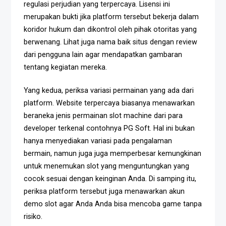
regulasi perjudian yang terpercaya. Lisensi ini
merupakan bukti jika platform tersebut bekerja dalam
koridor hukum dan dikontrol oleh pihak otoritas yang
berwenang. Lihat juga nama baik situs dengan review
dari pengguna lain agar mendapatkan gambaran
tentang kegiatan mereka.
Yang kedua, periksa variasi permainan yang ada dari
platform. Website terpercaya biasanya menawarkan
beraneka jenis permainan slot machine dari para
developer terkenal contohnya PG Soft. Hal ini bukan
hanya menyediakan variasi pada pengalaman
bermain, namun juga juga memperbesar kemungkinan
untuk menemukan slot yang menguntungkan yang
cocok sesuai dengan keinginan Anda. Di samping itu,
periksa platform tersebut juga menawarkan akun
demo slot agar Anda Anda bisa mencoba game tanpa
risiko.