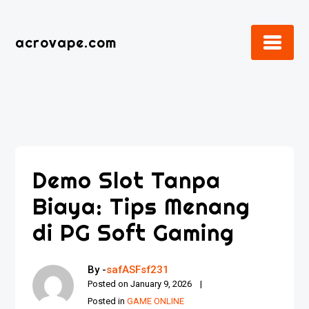
Skip
to
acrovape.com
content
Demo Slot Tanpa
Biaya: Tips Menang
di PG Soft Gaming
By -
safASFsf231
Posted on
January 9, 2026
Posted in
GAME ONLINE