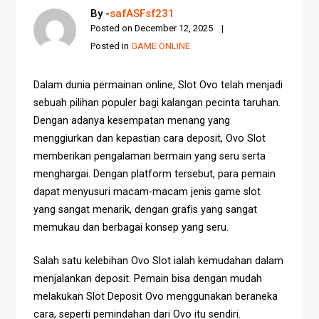
By -
safASFsf231
Posted on
December 12, 2025
Posted in
GAME ONLINE
Dalam dunia permainan online, Slot Ovo telah menjadi
sebuah pilihan populer bagi kalangan pecinta taruhan.
Dengan adanya kesempatan menang yang
menggiurkan dan kepastian cara deposit, Ovo Slot
memberikan pengalaman bermain yang seru serta
menghargai. Dengan platform tersebut, para pemain
dapat menyusuri macam-macam jenis game slot
yang sangat menarik, dengan grafis yang sangat
memukau dan berbagai konsep yang seru.
Salah satu kelebihan Ovo Slot ialah kemudahan dalam
menjalankan deposit. Pemain bisa dengan mudah
melakukan Slot Deposit Ovo menggunakan beraneka
cara, seperti pemindahan dari Ovo itu sendiri.