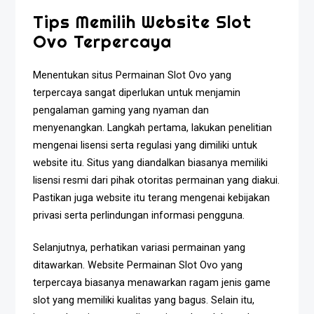
Tips Memilih Website Slot
Ovo Terpercaya
Menentukan situs Permainan Slot Ovo yang
terpercaya sangat diperlukan untuk menjamin
pengalaman gaming yang nyaman dan
menyenangkan. Langkah pertama, lakukan penelitian
mengenai lisensi serta regulasi yang dimiliki untuk
website itu. Situs yang diandalkan biasanya memiliki
lisensi resmi dari pihak otoritas permainan yang diakui.
Pastikan juga website itu terang mengenai kebijakan
privasi serta perlindungan informasi pengguna.
Selanjutnya, perhatikan variasi permainan yang
ditawarkan. Website Permainan Slot Ovo yang
terpercaya biasanya menawarkan ragam jenis game
slot yang memiliki kualitas yang bagus. Selain itu,