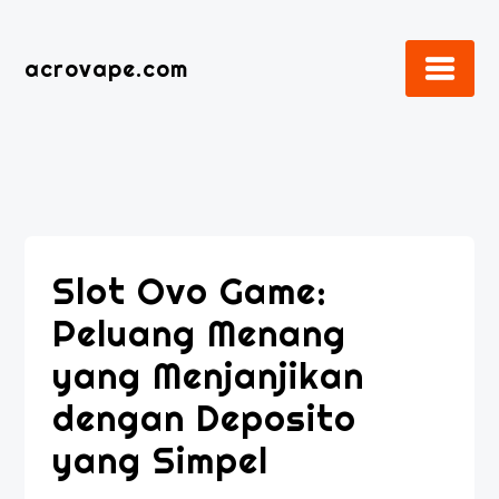
Skip
to
acrovape.com
content
Slot Ovo Game:
Peluang Menang
yang Menjanjikan
dengan Deposito
yang Simpel