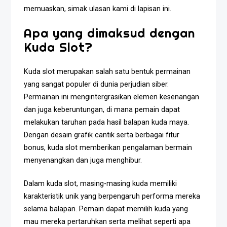
memuaskan, simak ulasan kami di lapisan ini.
Apa yang dimaksud dengan
Kuda Slot?
Kuda slot merupakan salah satu bentuk permainan
yang sangat populer di dunia perjudian siber.
Permainan ini mengintergrasikan elemen kesenangan
dan juga keberuntungan, di mana pemain dapat
melakukan taruhan pada hasil balapan kuda maya.
Dengan desain grafik cantik serta berbagai fitur
bonus, kuda slot memberikan pengalaman bermain
menyenangkan dan juga menghibur.
Dalam kuda slot, masing-masing kuda memiliki
karakteristik unik yang berpengaruh performa mereka
selama balapan. Pemain dapat memilih kuda yang
mau mereka pertaruhkan serta melihat seperti apa