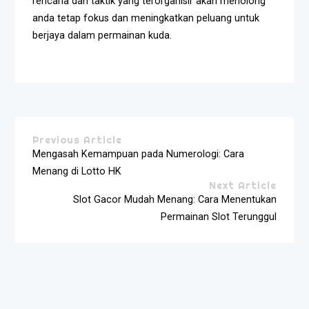
rencana dan taktik yang terorganisir akan menolong
anda tetap fokus dan meningkatkan peluang untuk
berjaya dalam permainan kuda.
Previous Article
Mengasah Kemampuan pada Numerologi: Cara
Menang di Lotto HK
Next Article
Slot Gacor Mudah Menang: Cara Menentukan
Permainan Slot Terunggul