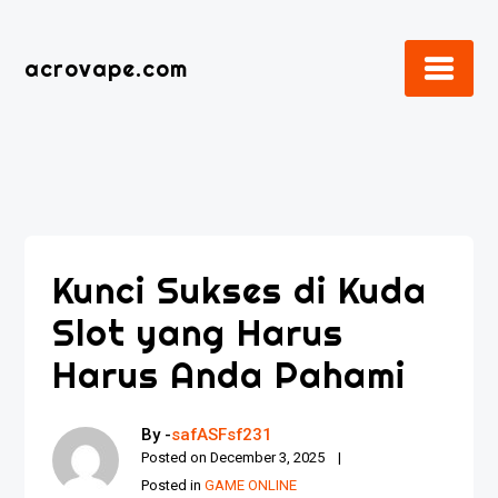
Skip
to
acrovape.com
content
Kunci Sukses di Kuda
Slot yang Harus
Harus Anda Pahami
By -
safASFsf231
Posted on
December 3, 2025
Posted in
GAME ONLINE