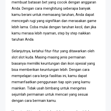
membuat batasan bet yang cocok dengan anggaran
Anda. Dengan cara menghitung seberapa banyak
kamu berani untuk memasang taruhan, Anda dapat
mencegah rugi yang signifikan dan merasakan game
lebih lama. Coba mulai dengan taruhan kecil, dan jika
kamu merasa lebih nyaman, step by step naikkan
taruhan Anda.
Selanjutnya, ketahui fitur-fitur yang ditawarkan oleh
slot slot kuda. Masing-masing jenis permainan
biasanya memiliki keuntungan dan ikon spesial yang
bisa memberikan keuntungan lebih. Dengan cara
mempelajari cara kerja fasilitas ini, kamu dapat
memanfaatkan penggunaan tiap spin yang kamu
mainkan. Tidak usah bimbang untuk mengetes
sejumlah permainan untuk mencari yang sesuai
dengan cara bermain kamu.