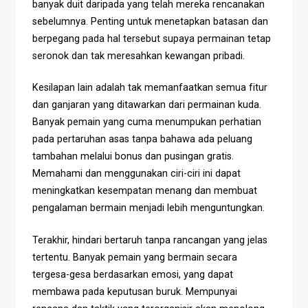
banyak duit daripada yang telah mereka rencanakan
sebelumnya. Penting untuk menetapkan batasan dan
berpegang pada hal tersebut supaya permainan tetap
seronok dan tak meresahkan kewangan pribadi.
Kesilapan lain adalah tak memanfaatkan semua fitur
dan ganjaran yang ditawarkan dari permainan kuda.
Banyak pemain yang cuma menumpukan perhatian
pada pertaruhan asas tanpa bahawa ada peluang
tambahan melalui bonus dan pusingan gratis.
Memahami dan menggunakan ciri-ciri ini dapat
meningkatkan kesempatan menang dan membuat
pengalaman bermain menjadi lebih menguntungkan.
Terakhir, hindari bertaruh tanpa rancangan yang jelas
tertentu. Banyak pemain yang bermain secara
tergesa-gesa berdasarkan emosi, yang dapat
membawa pada keputusan buruk. Mempunyai