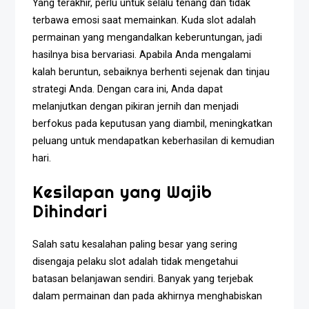
Yang terakhir, perlu untuk selalu tenang dan tidak
terbawa emosi saat memainkan. Kuda slot adalah
permainan yang mengandalkan keberuntungan, jadi
hasilnya bisa bervariasi. Apabila Anda mengalami
kalah beruntun, sebaiknya berhenti sejenak dan tinjau
strategi Anda. Dengan cara ini, Anda dapat
melanjutkan dengan pikiran jernih dan menjadi
berfokus pada keputusan yang diambil, meningkatkan
peluang untuk mendapatkan keberhasilan di kemudian
hari.
Kesilapan yang Wajib
Dihindari
Salah satu kesalahan paling besar yang sering
disengaja pelaku slot adalah tidak mengetahui
batasan belanjawan sendiri. Banyak yang terjebak
dalam permainan dan pada akhirnya menghabiskan