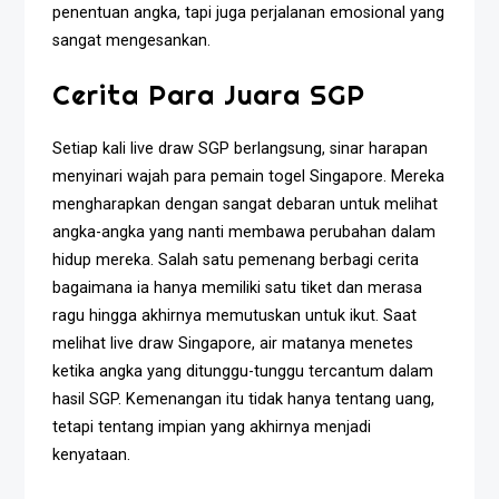
penentuan angka, tapi juga perjalanan emosional yang
sangat mengesankan.
Cerita Para Juara SGP
Setiap kali live draw SGP berlangsung, sinar harapan
menyinari wajah para pemain togel Singapore. Mereka
mengharapkan dengan sangat debaran untuk melihat
angka-angka yang nanti membawa perubahan dalam
hidup mereka. Salah satu pemenang berbagi cerita
bagaimana ia hanya memiliki satu tiket dan merasa
ragu hingga akhirnya memutuskan untuk ikut. Saat
melihat live draw Singapore, air matanya menetes
ketika angka yang ditunggu-tunggu tercantum dalam
hasil SGP. Kemenangan itu tidak hanya tentang uang,
tetapi tentang impian yang akhirnya menjadi
kenyataan.