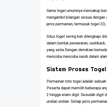
Game togel umumnya mencakup berbag
mengambil bilangan sesuai dengan s
jenis permainan, termasuk togel 2D
Situs togel sering kali dilengkapi 
dalam bentuk penawaran, cashback, 
yang setia Dengan demikian kemudaha
mencoba mencoba nasib dalam alam
Sistem Proses Togel
Permainan toto togel adalah sebua
Peserta dapat memilih beberapa angk
2 hingga enam digit. Sesudah digit 
undian undian. Setiap jenis permain