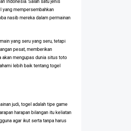
n Indonesia. Salah satu jenis
togel yang mempersembahkan
coba nasib mereka dalam permainan
main yang seru yang seru, tetapi
mbangan pesat, memberikan
ta akan mengupas dunia situs toto
hami lebih baik tentang togel
inan judi, togel adalah tipe game
rapan harapan bilangan itu keliatan
gguna agar ikut serta tanpa harus