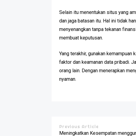
Selain itu menentukan situs yang am
dan jaga batasan itu. Hal ini tidak
menyenangkan tanpa tekanan finansia
membuat keputusan.
Yang terakhir, gunakan kemampuan ke
faktor dan keamanan data pribadi. 
orang lain. Dengan menerapkan meng
nyaman.
Previous Article
Meningkatkan Kesempatan menggun