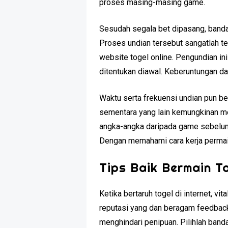
proses masing-masing game.
Sesudah segala bet dipasang, banda
Proses undian tersebut sangatlah ter
website togel online. Pengundian i
ditentukan diawal. Keberuntungan d
Waktu serta frekuensi undian pun be
sementara yang lain kemungkinan m
angka-angka daripada game sebelum
Dengan memahami cara kerja perma
Tips Baik Bermain To
Ketika bertaruh togel di internet, vi
reputasi yang dan beragam feedback 
menghindari penipuan. Pilihlah band