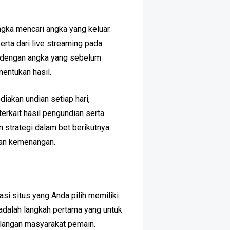
gka mencari angka yang keluar.
erta dari live streaming pada
i dengan angka yang sebelum
entukan hasil.
iakan undian setiap hari,
rkait hasil pengundian serta
trategi dalam bet berikutnya.
kan kemenangan.
kasi situs yang Anda pilih memiliki
 adalah langkah pertama yang untuk
kalangan masyarakat pemain.