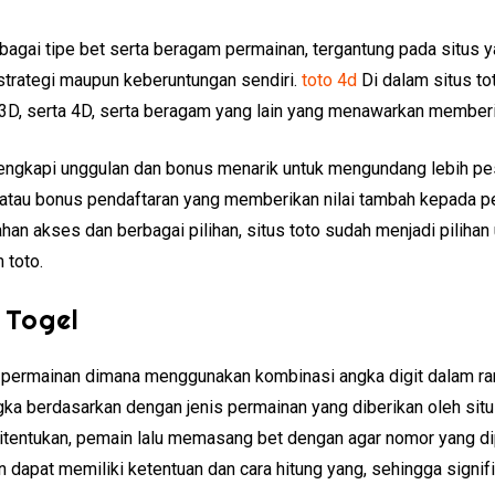
ai tipe bet serta beragam permainan, tergantung pada situs ya
trategi maupun keberuntungan sendiri.
toto 4d
Di dalam situs t
, 3D, serta 4D, serta beragam yang lain yang menawarkan member
dilengkapi unggulan dan bonus menarik untuk mengundang lebih pe
atau bonus pendaftaran yang memberikan nilai tambah kepada p
n akses dan berbagai pilihan, situs toto sudah menjadi pilihan
 toto.
 Togel
h permainan dimana menggunakan kombinasi angka digit dalam
a berdasarkan dengan jenis permainan yang diberikan oleh situs 
ditentukan, pemain lalu memasang bet dengan agar nomor yang dip
an dapat memiliki ketentuan dan cara hitung yang, sehingga signi