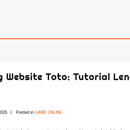
 Website Toto: Tutorial Le
2025
Posted in
GAME ONLINE