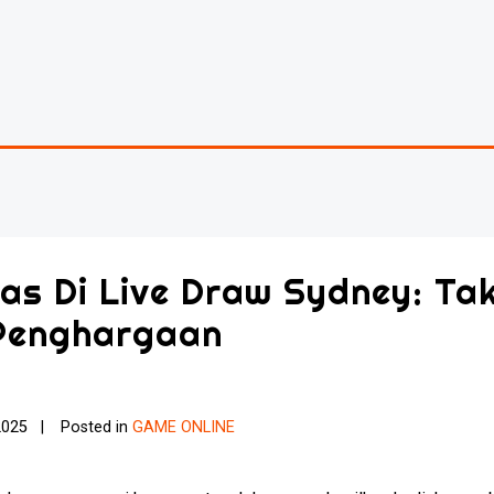
s Di Live Draw Sydney: Tak
Penghargaan
2025
Posted in
GAME ONLINE