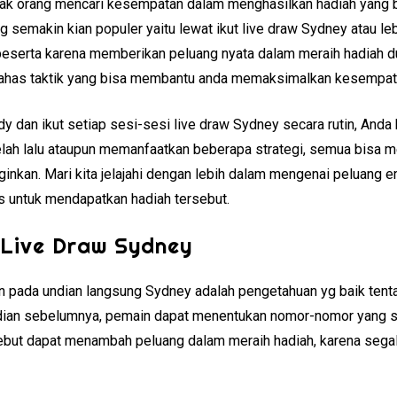
banyak orang mencari kesempatan dalam menghasilkan hadiah yang
ng semakin kian populer yaitu lewat ikut live draw Sydney atau l
peserta karena memberikan peluang nyata dalam meraih hadiah dui
mbahas taktik yang bisa membantu anda memaksimalkan kesempat
dy dan ikut setiap sesi-sesi live draw Sydney secara rutin, And
ng telah lalu ataupun memanfaatkan beberapa strategi, semua bi
inkan. Mari kita jelajahi dengan lebih dalam mengenai peluang 
 untuk mendapatkan hadiah tersebut.
 Live Draw Sydney
an pada undian langsung Sydney adalah pengetahuan yg baik tentan
ian sebelumnya, pemain dapat menentukan nomor-nomor yang se
sebut dapat menambah peluang dalam meraih hadiah, karena segal