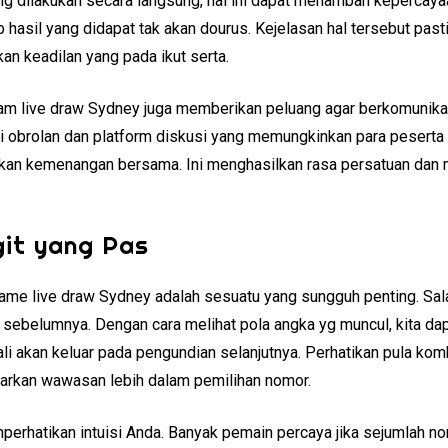
 dilakukan secara langsung, hal ini dapat menambah kepercaya
 hasil yang didapat tak akan dourus. Kejelasan hal tersebut past
n keadilan yang pada ikut serta.
dalam live draw Sydney juga memberikan peluang agar berkomuni
si obrolan dan platform diskusi yang memungkinkan para peserta d
kan kemenangan bersama. Ini menghasilkan rasa persatuan da
git yang Pas
e live draw Sydney adalah sesuatu yang sungguh penting. Sala
 sebelumnya. Dengan cara melihat pola angka yg muncul, kita da
kali akan keluar pada pengundian selanjutnya. Perhatikan pula ko
arkan wawasan lebih dalam pemilihan nomor.
emperhatikan intuisi Anda. Banyak pemain percaya jika sejumlah 