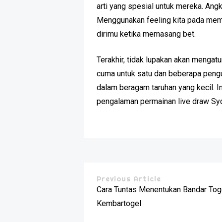
arti yang spesial untuk mereka. Angk
Menggunakan feeling kita pada mem
dirimu ketika memasang bet.
Terakhir, tidak lupakan akan menga
cuma untuk satu dan beberapa pengu
dalam beragam taruhan yang kecil.
pengalaman permainan live draw Syd
Previous Article
Cara Tuntas Menentukan Bandar Tog
Kembartogel