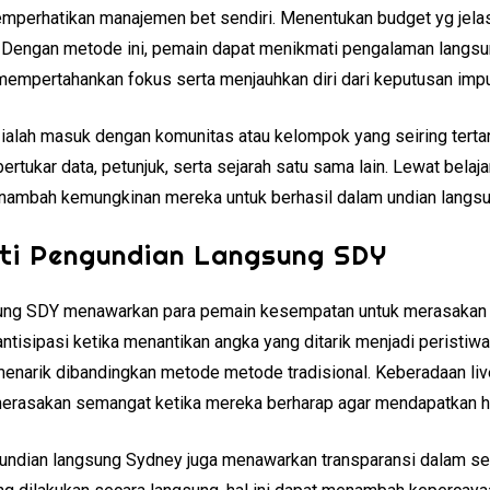
emperhatikan manajemen bet sendiri. Menentukan budget yg jela
. Dengan metode ini, pemain dapat menikmati pengalaman langs
 mempertahankan fokus serta menjauhkan diri dari keputusan imp
 ialah masuk dengan komunitas atau kelompok yang seiring terta
ertukar data, petunjuk, serta sejarah satu sama lain. Lewat bela
ambah kemungkinan mereka untuk berhasil dalam undian langsu
ti Pengundian Langsung SDY
sung SDY menawarkan para pemain kesempatan untuk merasakan t
ntisipasi ketika menantikan angka yang ditarik menjadi peristiwa 
 menarik dibandingkan metode metode tradisional. Keberadaan 
 merasakan semangat ketika mereka berharap agar mendapatkan h
undian langsung Sydney juga menawarkan transparansi dalam set