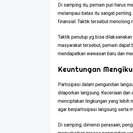
Di samping itu, pemain pun harus m
melampaui batas itu sangat penting
finansial. Taktik tersebut menolong
Taktik penutup yg bisa dilaksanakan
masyarakat tersebut, pemain dapat b
mendapatkan wawasan baru dan men
Keuntungan Mengiku
Partisipasi dalam pengundian lang
dilaporkan langsung. Keceriaan dan a
menciptakan lingkungan yang lebih
agar berpartisipasi langsung serta
Di samping, dimensi perasaan, peng