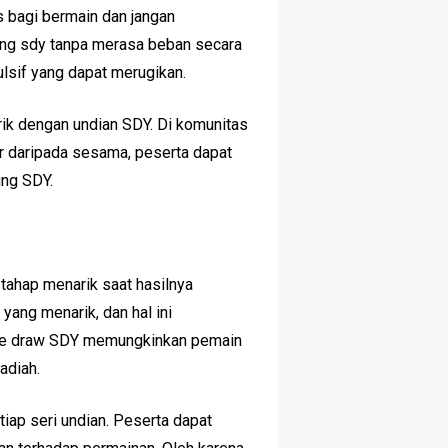
s bagi bermain dan jangan
ung sdy tanpa merasa beban secara
ulsif yang dapat merugikan.
rik dengan undian SDY. Di komunitas
jar daripada sesama, peserta dapat
ng SDY.
ahap menarik saat hasilnya
yang menarik, dan hal ini
live draw SDY memungkinkan pemain
adiah.
iap seri undian. Peserta dapat