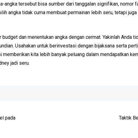
a-angka tersebut bisa sumber dari tanggalan signifikan, nomor fav
ilih angka tidak cuma membuat permainan lebih seru, tetapi ju
tur budget dan menentukan angka dengan cermat. Yakinlah Anda 
ndian. Usahakan untuk berinvestasi dengan bijaksana serta per
 Ini memberikan kita lebih banyak peluang dalam mendapatkan 
ney jadi seru.
el pada
Taktik B