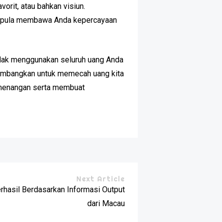
orit, atau bahkan visiun.
ga pula membawa Anda kepercayaan
tidak menggunakan seluruh uang Anda
timbangkan untuk memecah uang kita
kemenangan serta membuat
Next Article
erhasil Berdasarkan Informasi Output
dari Macau