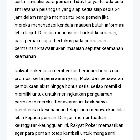
serta transaksi para pemain. Tidak hanya itu, ada pula
tim layanan pelanggan yang siap sedia siap sedia 24
jam dalam rangka membantu para pemain jika
mereka menghadapi kendala maupun butuh informasi
lebih lanjut. Dengan mengusung tingkat keamanan,
para pemain dapat berfokus pada permainan
permainan khawatir akan masalah seputar keamanan
keamanan.
Rakyat Poker juga memberikan beragam bonus dan
promosi serta penawaran yang. Mulai dari penawaran
pembukaan akun hingga bonus setia, setiap memiliki
memiliki untuk untuk meningkatkan pengalaman
permainan mereka. Penawaran ini tidak hanya
memberikan kesenangan tetapi juga menawarkan nilai
lebih kepada pemain. Dengan memanfaatkan
keunggulan-keunggulan ini, Rakyat Poker memastikan
agar para pemain tetap kembali untuk mengalami