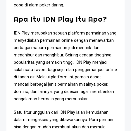
coba di alam poker daring.
Apa Itu IDN Play Itu Apa?
IDN Play merupakan sebuah platform permainan yang
menyediakan permainan online dengan menawarkan
berbagai macam permainan judi menarik dan
menghibur dan menghibur. Seiring dengan tingginya
popularitas yang semakin tinggi, IDN Play menjadi
salah satu favorit bagi sejumlah penggemar judi online
di tanah air. Melalui platform ini, pemain dapat
mencari berbagai jenis permainan misalnya poker,
domino, dan lainnya, yang didesain agar memberikan
pengalaman bermain yang memuaskan.
Satu fitur unggulan dari IDN Play ialah kemudahan
dalam mengakses yang ditawarkannya. Para pemain
bisa dengan mudah membuat akun dan memulai