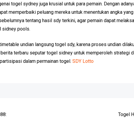
genai togel sydney juga krusial untuk para pemain. Dengan adany
 dapat memperbaiki peluang mereka untuk menentukan angka yang
ebelumnya tentang hasil sdy terkini, agar pemain dapat melaksa
 sidney pools.
imetable undian langsung togel sdy, karena proses undian dilaku
 berita terbaru seputar togel sidney untuk memperoleh strategi da
partisipasi dalam permainan togel.
SDY Lotto
a88:
Togel H