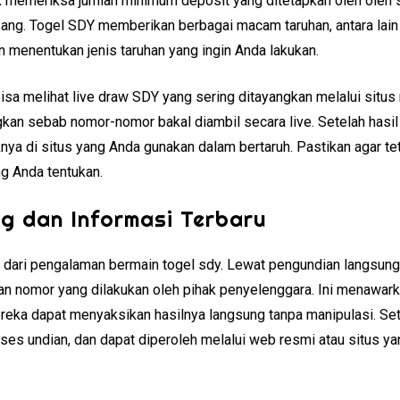
uk memeriksa jumlah minimum deposit yang ditetapkan oleh oleh s
. Togel SDY memberikan berbagai macam taruhan, antara lain 2
 menentukan jenis taruhan yang ingin Anda lakukan.
sa melihat live draw SDY yang sering ditayangkan melalui situs r
n sebab nomor-nomor bakal diambil secara live. Setelah hasil
aknya di situs yang Anda gunakan dalam bertaruh. Pastikan agar 
ng Anda tentukan.
g dan Informasi Terbaru
g dari pengalaman bermain togel sdy. Lewat pengundian langsung
n nomor yang dilakukan oleh pihak penyelenggara. Ini menawark
ka dapat menyaksikan hasilnya langsung tanpa manipulasi. Setiap
ses undian, dan dapat diperoleh melalui web resmi atau situs y