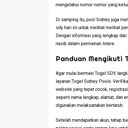
mengetahui nomor-nomor yang keluar
Di samping itu, pool Sidney juga me
sdy hari ini untuk melihat melihat 
Dengan informasi yang lengkap dan t
nasib dalam permainan lotere.
Panduan Mengikuti 
Agar mulai bermain Togel SDY, lang
layanan Togel Sidney Pools. Verifik
website yang tepat cocok, registra
seperti nama lengkap, alamat, dan 
digunakan melaksanakan bertaruh.
Setelah mendapatkan akun, tahap be