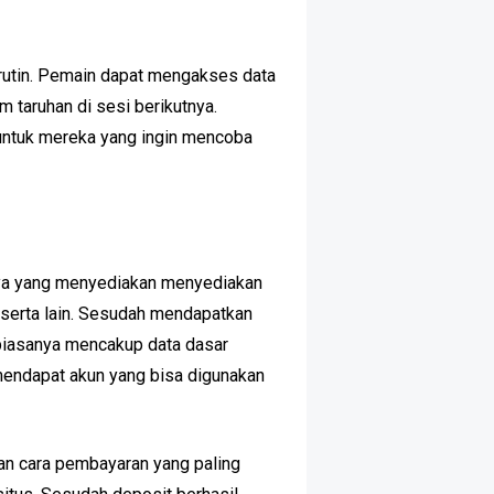
n rutin. Pemain dapat mengakses data
 taruhan di sesi berikutnya.
k untuk mereka yang ingin mencoba
caya yang menyediakan menyediakan
peserta lain. Sesudah mendapatkan
 biasanya mencakup data dasar
 mendapat akun yang bisa digunakan
an cara pembayaran yang paling