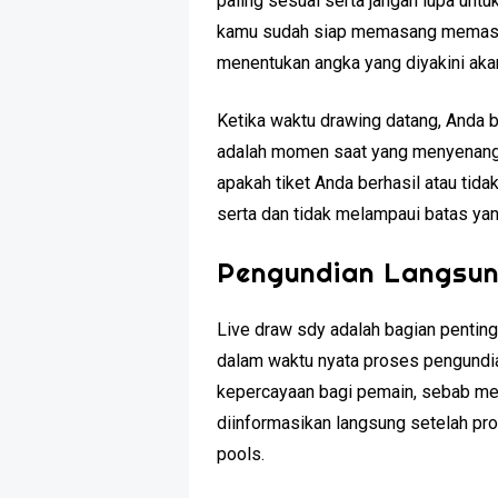
paling sesuai serta jangan lupa unt
kamu sudah siap memasang memasang
menentukan angka yang diyakini akan
Ketika waktu drawing datang, Anda bi
adalah momen saat yang menyenangka
apakah tiket Anda berhasil atau tid
serta dan tidak melampaui batas ya
Pengundian Langsun
Live draw sdy adalah bagian pentin
dalam waktu nyata proses pengundia
kepercayaan bagi pemain, sebab mere
diinformasikan langsung setelah pro
pools.