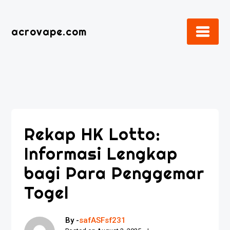
Skip
to
acrovape.com
content
Rekap HK Lotto:
Informasi Lengkap
bagi Para Penggemar
Togel
By -
safASFsf231