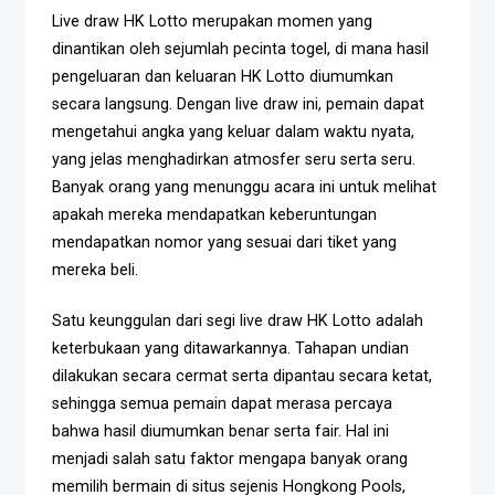
Live draw HK Lotto merupakan momen yang
dinantikan oleh sejumlah pecinta togel, di mana hasil
pengeluaran dan keluaran HK Lotto diumumkan
secara langsung. Dengan live draw ini, pemain dapat
mengetahui angka yang keluar dalam waktu nyata,
yang jelas menghadirkan atmosfer seru serta seru.
Banyak orang yang menunggu acara ini untuk melihat
apakah mereka mendapatkan keberuntungan
mendapatkan nomor yang sesuai dari tiket yang
mereka beli.
Satu keunggulan dari segi live draw HK Lotto adalah
keterbukaan yang ditawarkannya. Tahapan undian
dilakukan secara cermat serta dipantau secara ketat,
sehingga semua pemain dapat merasa percaya
bahwa hasil diumumkan benar serta fair. Hal ini
menjadi salah satu faktor mengapa banyak orang
memilih bermain di situs sejenis Hongkong Pools,