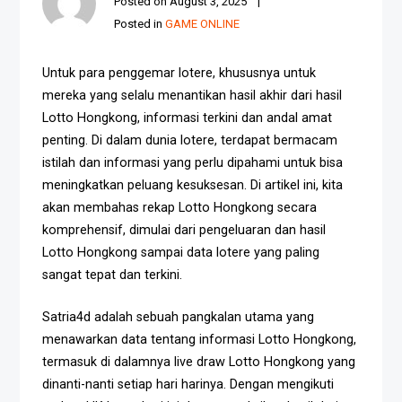
Posted on
August 3, 2025
Posted in
GAME ONLINE
Untuk para penggemar lotere, khususnya untuk
mereka yang selalu menantikan hasil akhir dari hasil
Lotto Hongkong, informasi terkini dan andal amat
penting. Di dalam dunia lotere, terdapat bermacam
istilah dan informasi yang perlu dipahami untuk bisa
meningkatkan peluang kesuksesan. Di artikel ini, kita
akan membahas rekap Lotto Hongkong secara
komprehensif, dimulai dari pengeluaran dan hasil
Lotto Hongkong sampai data lotere yang paling
sangat tepat dan terkini.
Satria4d adalah sebuah pangkalan utama yang
menawarkan data tentang informasi Lotto Hongkong,
termasuk di dalamnya live draw Lotto Hongkong yang
dinanti-nanti setiap hari harinya. Dengan mengikuti