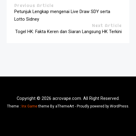
Previous Article
Petunjuk Lengkap mengenai Live Draw SDY serta
Lotto Sidney
Next Article
Togel HK: Fakta Keren dan Siaran Langsung HK Terkini
Copyright © 2026 acrovape.com. All Right Reserved.
Theme :
Inx Game
theme By aThemeArt - Proudly powered by WordPress.