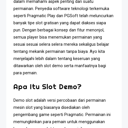
dalam memahami aspek penting dari suatu
permainan. Penyedia software teknologi terkemuka
seperti Pragmatic Play dan PGSoft telah meluncurkan
banyak tipe slot gratisan yang dapat diakses siapa
pun. Dengan berbagai konsep dan fitur menonjol,
semua player bisa menemukan permainan yang
sesuai sesuai selera selera mereka sekaligus belajar
tentang mekanik permainan tanpa biaya. Ayo kita
menjelajahi lebih dalam tentang keseruan yang
ditawarkan oleh slot demo serta manfaatnya bagi
para pemain.
Apa Itu Slot Demo?
Demo slot adalah versi percobaan dari permainan
mesin slot yang biasanya disediakan oleh
pengembang game seperti Pragmatic. Permainan ini
memungkinkan para pemain untuk menggunakan