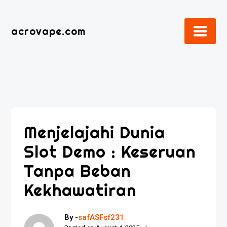
Skip
to
acrovape.com
content
Menjelajahi Dunia
Slot Demo : Keseruan
Tanpa Beban
Kekhawatiran
By -
safASFsf231