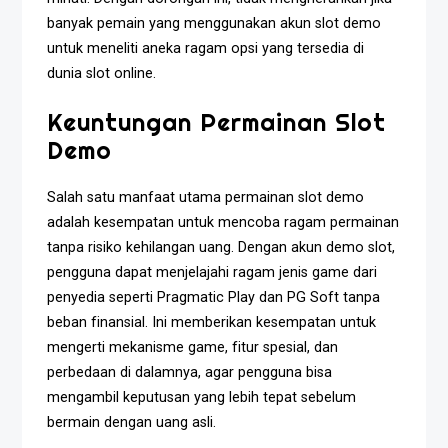
banyak pemain yang menggunakan akun slot demo
untuk meneliti aneka ragam opsi yang tersedia di
dunia slot online.
Keuntungan Permainan Slot
Demo
Salah satu manfaat utama permainan slot demo
adalah kesempatan untuk mencoba ragam permainan
tanpa risiko kehilangan uang. Dengan akun demo slot,
pengguna dapat menjelajahi ragam jenis game dari
penyedia seperti Pragmatic Play dan PG Soft tanpa
beban finansial. Ini memberikan kesempatan untuk
mengerti mekanisme game, fitur spesial, dan
perbedaan di dalamnya, agar pengguna bisa
mengambil keputusan yang lebih tepat sebelum
bermain dengan uang asli.