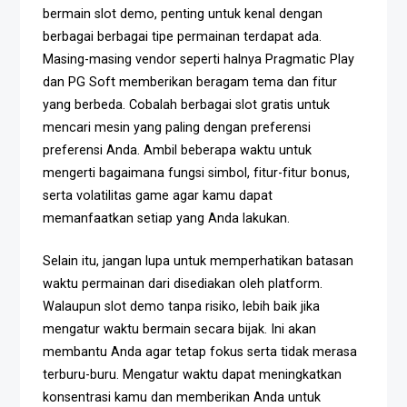
bermain slot demo, penting untuk kenal dengan
berbagai berbagai tipe permainan terdapat ada.
Masing-masing vendor seperti halnya Pragmatic Play
dan PG Soft memberikan beragam tema dan fitur
yang berbeda. Cobalah berbagai slot gratis untuk
mencari mesin yang paling dengan preferensi
preferensi Anda. Ambil beberapa waktu untuk
mengerti bagaimana fungsi simbol, fitur-fitur bonus,
serta volatilitas game agar kamu dapat
memanfaatkan setiap yang Anda lakukan.
Selain itu, jangan lupa untuk memperhatikan batasan
waktu permainan dari disediakan oleh platform.
Walaupun slot demo tanpa risiko, lebih baik jika
mengatur waktu bermain secara bijak. Ini akan
membantu Anda agar tetap fokus serta tidak merasa
terburu-buru. Mengatur waktu dapat meningkatkan
konsentrasi kamu dan memberikan Anda untuk