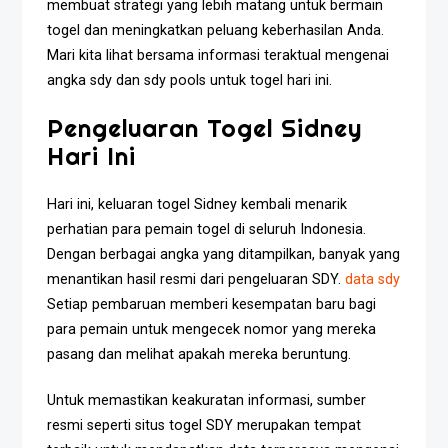
membuat strategi yang lebih matang untuk bermain
togel dan meningkatkan peluang keberhasilan Anda.
Mari kita lihat bersama informasi teraktual mengenai
angka sdy dan sdy pools untuk togel hari ini.
Pengeluaran Togel Sidney
Hari Ini
Hari ini, keluaran togel Sidney kembali menarik
perhatian para pemain togel di seluruh Indonesia.
Dengan berbagai angka yang ditampilkan, banyak yang
menantikan hasil resmi dari pengeluaran SDY.
data sdy
Setiap pembaruan memberi kesempatan baru bagi
para pemain untuk mengecek nomor yang mereka
pasang dan melihat apakah mereka beruntung.
Untuk memastikan keakuratan informasi, sumber
resmi seperti situs togel SDY merupakan tempat