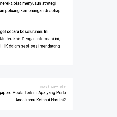
, mereka bisa menyusun strategi
kan peluang kemenangan di setiap
gel secara keseluruhan. Ini
u terakhir. Dengan informasi ini,
il HK dalam sesi-sesi mendatang.
Next Article
gapore Pools Terkini: Apa yang Perlu
Anda kamu Ketahui Hari Ini?