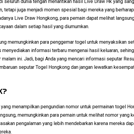
i seluruh dunia tengah menantikan hasil Live Draw Hk yang sanga
in, tetapi juga menjadi momen spesial bagi mereka yang berhar
danya Live Draw Hongkong, para pemain dapat melihat langsung 
cayaan dalam setiap hasil yang diumumkan.
sung memungkinkan para penggemar togel untuk menyaksikan seti
 menyediakan informasi terbaru mengenai hasil keluaran, sehin
 malam ini. Jadi, bagi Anda yang mencari informasi seputar Res
mbaruan seputar Togel Hongkong dan jangan lewatkan kesempata
K?
 yang menampilkan pengundian nomor untuk permainan togel Hong
langsung, memungkinkan para pemain untuk melihat nomor yang ke
rasakan pengalaman yang lebih mendebarkan karena mereka dapa
ereka.