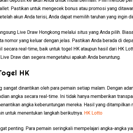
ukan deposit ke akun Anda untuk mulai bermain. Pilih metode p
wallet. Pastikan untuk mengecek bonus atau promosi yang ditawar
lah akun Anda terisi, Anda dapat memilih taruhan yang ingin di
gsung Live Draw Hongkong melalui situs yang Anda pilih. Biasan
ta nomor yang keluar dengan jelas. Pastikan Anda berada di depa
secara real-time, baik untuk togel HK ataupun hasil dari HK Lott
 Live Draw dan segera mengetahui apakah Anda beruntung.
Togel HK
ng sangat dinantikan oleh para pemain setiap malam. Dengan ad
ian angka secara real-time. Ini tidak hanya memberikan transpa
enantikan angka keberuntungan mereka. Hasil yang ditampilkan
in untuk menentukan langkah berikutnya.
HK Lotto
angat penting. Para pemain seringkali mempelajari angka-angka ya