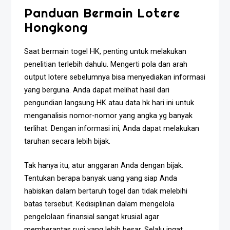
Panduan Bermain Lotere
Hongkong
Saat bermain togel HK, penting untuk melakukan
penelitian terlebih dahulu. Mengerti pola dan arah
output lotere sebelumnya bisa menyediakan informasi
yang berguna. Anda dapat melihat hasil dari
pengundian langsung HK atau data hk hari ini untuk
menganalisis nomor-nomor yang angka yg banyak
terlihat. Dengan informasi ini, Anda dapat melakukan
taruhan secara lebih bijak.
Tak hanya itu, atur anggaran Anda dengan bijak.
Tentukan berapa banyak uang yang siap Anda
habiskan dalam bertaruh togel dan tidak melebihi
batas tersebut. Kedisiplinan dalam mengelola
pengelolaan finansial sangat krusial agar
memberantas rugi yang lebih besar. Selalu ingat,