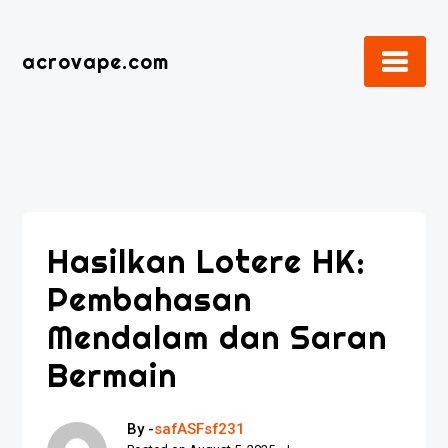
Skip
to
acrovape.com
content
Hasilkan Lotere HK:
Pembahasan
Mendalam dan Saran
Bermain
By -
safASFsf231