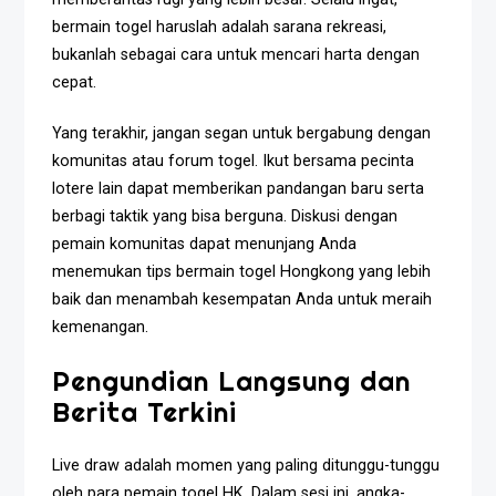
bermain togel haruslah adalah sarana rekreasi,
bukanlah sebagai cara untuk mencari harta dengan
cepat.
Yang terakhir, jangan segan untuk bergabung dengan
komunitas atau forum togel. Ikut bersama pecinta
lotere lain dapat memberikan pandangan baru serta
berbagi taktik yang bisa berguna. Diskusi dengan
pemain komunitas dapat menunjang Anda
menemukan tips bermain togel Hongkong yang lebih
baik dan menambah kesempatan Anda untuk meraih
kemenangan.
Pengundian Langsung dan
Berita Terkini
Live draw adalah momen yang paling ditunggu-tunggu
oleh para pemain togel HK. Dalam sesi ini, angka-