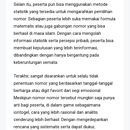
Selain itu, peserta pun bisa menggunakan metode
statistik yang tersedia untuk mengarahkan pemilihan
nomor. Sebagian peserta lebih suka memakai formula
matematis atau juga gabungan nomor yang bisa
berhasil di masa silam. Dengan cara mengolah
informasi statistik serta persepsi pribadi, peserta bisa
membuat keputusan yang lebih terinformasi,
dibandingkan dengan hanya bergantung pada
keberuntungan semata.
Terakhir, sangat disarankan untuk selalu tidak
penentuan nomor yang berdasarkan tanggal-tanggal
berharga atau digit favorit dari segi emosional.
Meskipun nomor-nomor tersebut mungkin saja punya
arti bagi peserta, di dalam game sebagaimana
iontogel, cara yang lebih rasional dan analitis
cenderung lebih berhasil. Dengan mengedepankan
rencana yang sistematis serta dapat diukur,