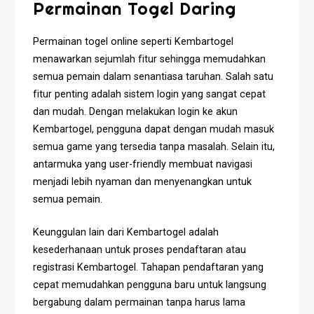
Permainan Togel Daring
Permainan togel online seperti Kembartogel
menawarkan sejumlah fitur sehingga memudahkan
semua pemain dalam senantiasa taruhan. Salah satu
fitur penting adalah sistem login yang sangat cepat
dan mudah. Dengan melakukan login ke akun
Kembartogel, pengguna dapat dengan mudah masuk
semua game yang tersedia tanpa masalah. Selain itu,
antarmuka yang user-friendly membuat navigasi
menjadi lebih nyaman dan menyenangkan untuk
semua pemain.
Keunggulan lain dari Kembartogel adalah
kesederhanaan untuk proses pendaftaran atau
registrasi Kembartogel. Tahapan pendaftaran yang
cepat memudahkan pengguna baru untuk langsung
bergabung dalam permainan tanpa harus lama