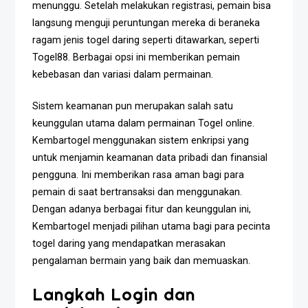
menunggu. Setelah melakukan registrasi, pemain bisa
langsung menguji peruntungan mereka di beraneka
ragam jenis togel daring seperti ditawarkan, seperti
Togel88. Berbagai opsi ini memberikan pemain
kebebasan dan variasi dalam permainan.
Sistem keamanan pun merupakan salah satu
keunggulan utama dalam permainan Togel online.
Kembartogel menggunakan sistem enkripsi yang
untuk menjamin keamanan data pribadi dan finansial
pengguna. Ini memberikan rasa aman bagi para
pemain di saat bertransaksi dan menggunakan.
Dengan adanya berbagai fitur dan keunggulan ini,
Kembartogel menjadi pilihan utama bagi para pecinta
togel daring yang mendapatkan merasakan
pengalaman bermain yang baik dan memuaskan.
Langkah Login dan