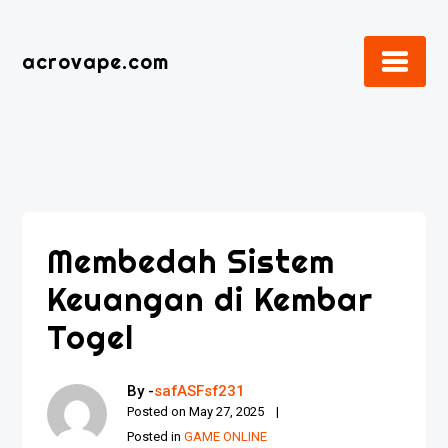
Skip
to
acrovape.com
content
Membedah Sistem
Keuangan di Kembar
Togel
By -
safASFsf231
Posted on
May 27, 2025
Posted in
GAME ONLINE